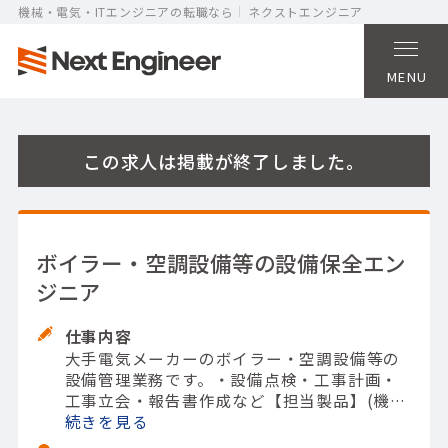
機械・電気・ITエンジニアの転職なら
ネクストエンジニア
MENU
この求人は掲載が終了しました。
ボイラー・空調設備等の設備保全エン
ジニア
仕事内容
大手電気メーカーのボイラー・空調設備等の
設備管理業務です。
・設備点検
・工事計画
・
工事立会
・報告書作成など
【担当製品】(機
械)発電設備
続きを
【使用ツール】その他