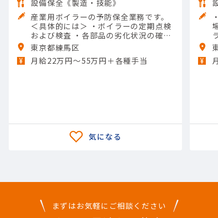
設備保全《製造・技能》
産業用ボイラーの予防保全業務です。
＜具体的には＞ ・ボイラーの定期点検
および検査 ・各部品の劣化状況の確認
・清掃作業およびスケール除去 ・運転
東京都練馬区
データの分析および報告 ・保守計画の
月給22万円〜55万円＋各種手当
策定および実施 【担当製品】(機械)水
処理機械 【使用ツール】レンチ類; 他
一般工具
まずはお気軽にご相談ください