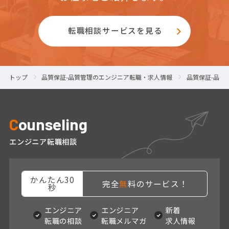
転職相談サービスを見る
トップ
品質保証-品質管理のエンジニア転職・求人情報
品質保証-品質
C
ounseling
エンジニア転職相談
かんたん30
完全
無
料のサービス！
秒
エンジニア
エンジニア
新着
転職の相談
転職メルマガ
求人情報