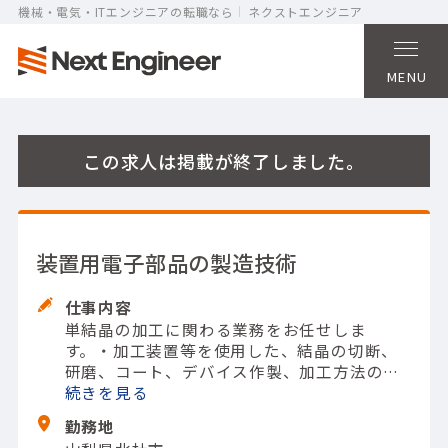
機械・電気・ITエンジニアの転職なら
ネクストエンジニア
MENU
この求人は掲載が終了しました。
装置用電子部品の製造技術
仕事内容
単結晶の加工に関わる業務をお任せしま
す。
・加工装置等を使用した、結晶の切断、
研磨、コート、デバイス作製、加工方法の開
発など
続きを
・その他関連業務（上記業務に使用す
る電気・機械設備・ユーティリティー設備な
勤務地
どのメンテナンス、化学物質管理を含む安全