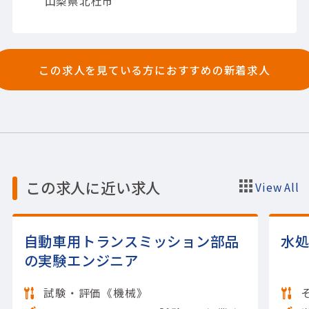
山梨県北杜市
衛生管理、など）
【担当製品】(電子部品・デ
バイス)その他電子部品・デバイス
【使用ツー
ル】その他
この求人を見ている方におすすめの新着求人
この求人に近い求人
View All
自動車用トランスミッション部品
水
の実験エンジニア
試験・評価《機械》