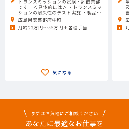
トランスミッションの試験・評価業務
です。 ＜具体的には＞ ・トランスミッ
ションの耐久性のテスト実施 ・製品の
熱への強さの評価 ・構造上の強度の確
広島県安芸郡府中町
認 ・異音や揺れが発生しないかのチェ
月給22万円〜55万円＋各種手当
ック ・テスト結果のデータ取りまとめ
【担当製品】(輸送用機器)自動車
まずはお気軽にご相談ください
あなたに最適なお仕事を