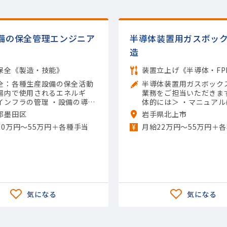
備の保全管理エンジニア
半導体装置用ガスボッ
造
保全《製造・技能》
全：各種生産設備の保全活動
半導体装置用ガスボック
場内で使用されるエネルギ
業務をご担当いただきます
インフラの管理 ・設備の導入
体的には＞ ・マニュアル
良について、提案から一連の
く、組み立て、調整 ・組
都墨田区
岩手県北上市
の実行及び管理 【担当製品】
のテスト、検査など 【
30万円〜55万円＋各種手当
月給22万円〜55万円＋
材・素材加工品)鉄鋼
(半導体関連)半導体・液
置（前工程） 【使用ツ
チメータ（テスタ）