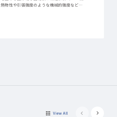
な熱物性や引張強度のような機械的強度など）
使用ツール】FT-IR; SEM; その他分析機器
View All