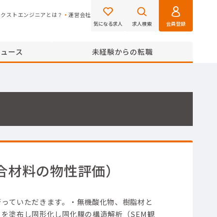
ネクストエンジニアとは？
運営会社
気になる求人
求人検索
会員登録
ニュース
未経験からの転職
合材料の物性評価）
行っていただきます。
・無機酸化物、樹脂材と
を塗布し固形化し固化膜の構造解析（SEM観