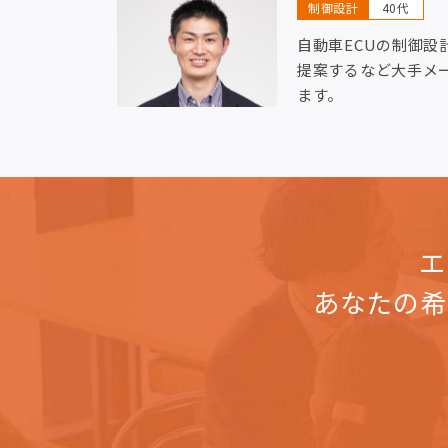
制御設計
40代
自動車ECUの制御設
提案するなど大手メ
ます。
エ
あなたの希