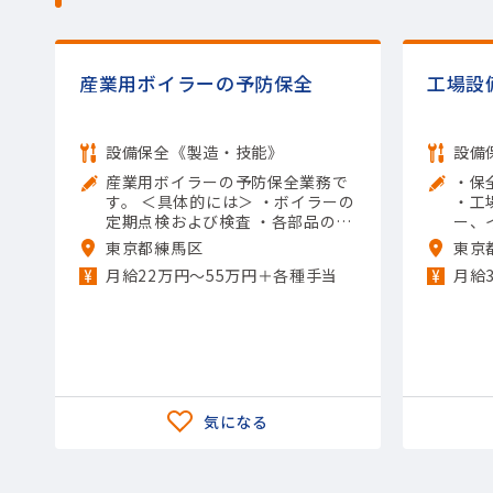
産業用ボイラーの予防保全
工場設
設備保全《製造・技能》
設備
産業用ボイラーの予防保全業務で
・保
す。 ＜具体的には＞ ・ボイラーの
・工
定期点検および検査 ・各部品の劣
ー、
化状況の確認 ・清掃作業およびス
や改
東京都練馬区
東京
ケール除去 ・運転データの分析お
業務
月給22万円〜55万円＋各種手当
月給
よび報告 ・保守計画の策定および
(素
実施 【担当製品】(機械)水処理機
械 【使用ツール】レンチ類; 他 一
般工具