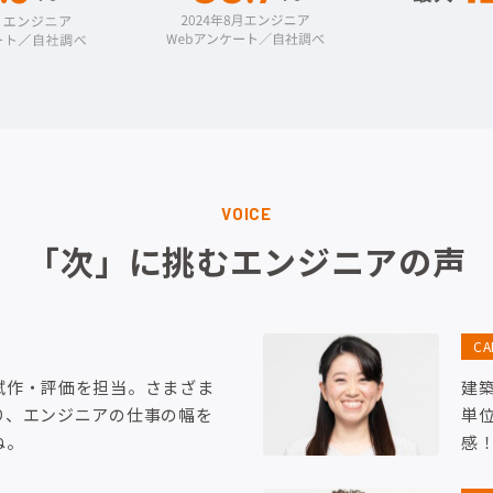
VOICE
「次」に挑むエンジニアの声
C
試作・評価を担当。さまざま
建
り、エンジニアの仕事の幅を
単
ね。
感