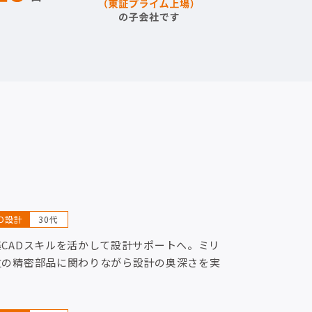
AD設計
30代
築CADスキルを活かして設計サポートへ。ミリ
位の精密部品に関わりながら設計の奥深さを実
！