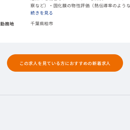
察など）
・固化膜の物性評価（熱伝導率のよう
【担当製品】(素材・素材加工品)石油化学製品
続きを
【
千葉県柏市
勤務地
この求人を見ている方におすすめの新着求人