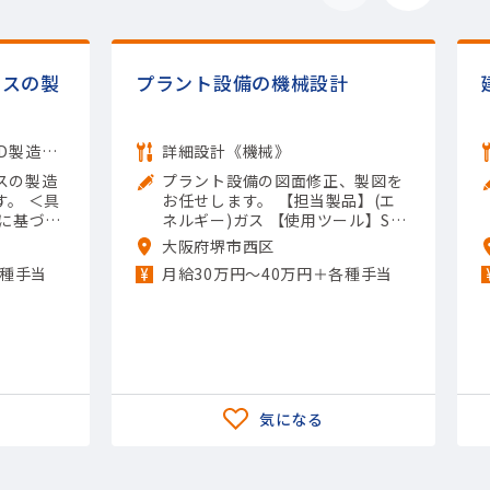
クスの製
プラント設備の機械設計
装置立上げ《半導体・FPD製造技術》
詳細設計《機械》
スの製造
プラント設備の図面修正、製図を
。 ＜具
お任せします。 【担当製品】(エ
に基づ
ネルギー)ガス 【使用ツール】Sol
み立て後
idWorks; Inventor; AutoCAD（2
大阪府堺市西区
担当製品】
D）
各種手当
月給30万円～40万円＋各種手当
晶製造装
ール】マル