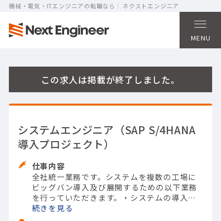
機械・電気・ITエンジニアの転職なら
ネクストエンジニア
MENU
この求人は掲載が終了しました。
システムエンジニア（SAP S/4HANA
導入プロジェクト）
仕事内容
全社統一業務です。
システムを複数の工場に
ビッグバン導入及び展開するための以下業務
を行っていただきます。
・システムの導入及
び展開における課題解決及び推進
続きを
・システム
導入展開計画の策定、実行スケジュールの作