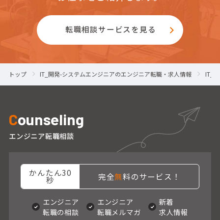
転職相談サービスを見る
トップ
IT_開発-システムエンジニアのエンジニア転職・求人情報
IT
C
ounseling
エンジニア転職相談
かんたん30
完全
無
料のサービス！
秒
エンジニア
エンジニア
新着
転職の相談
転職メルマガ
求人情報