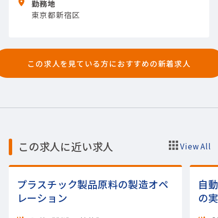
勤務地
成
・各工場の状況に応じたデータ・業務・シ
東京都新宿区
ステム移行、教育計画の立案
・複数システム
を統括した全体のテスト方針/計画の作成
【担
当製品】(システム開発)システムインテグレ
ーター
この求人を見ている方におすすめの新着求人
この求人に近い求人
View All
プラスチック製品原料の製造オペ
自
レーション
の