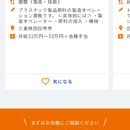
調整《製造・技能》
プラスチック製品原料の製造オペレー
ション業務です。 ＜具体的には＞ ・製
です。 
造オペレーター ・原料の投入 ・機械の
操作や清掃 ・メンテナンスなど 【担当
三重県四日市市
製品】(素材・素材加工品)石油化学製
月給22万円〜55万円＋各種手当
品 【使用ツール】他 一般工具; Excel
（入力）
まずはお気軽にご相談ください