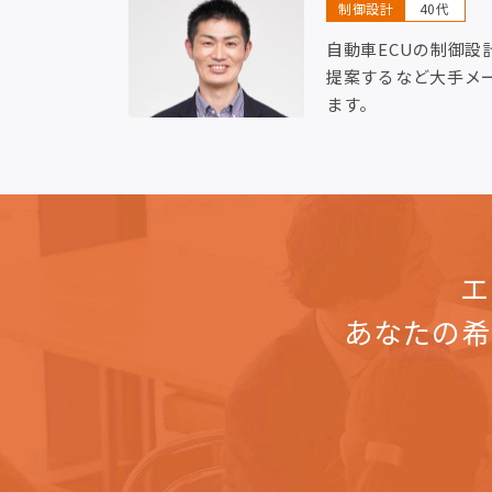
制御設計
40代
自動車ECUの制御設
提案するなど大手メ
ます。
エ
あなたの希