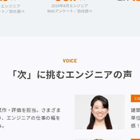
VOICE
「次」に挑むエンジニアの声
C
試作・評価を担当。さまざま
建
り、エンジニアの仕事の幅を
単
ね。
感