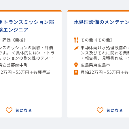
用トランスミッション部
水処理設備のメンテナ
験エンジニア
・評価《機械》
その他《その他》
ンスミッションの試験・評価
半導体向け水処理設備の
体的には＞ ・トラ
ンス及びそれに関わる業
ミッションの耐久性のテスト
・報告書、見積書作成 
 ・製品の熱への強さの評価 ・
・品質管理など 【担当製
県安芸郡府中町
広島県東広島市
上の強度の確認 ・異音や揺れ
導体関連)その他半導体関
22万円〜55万円＋各種手当
月給22万円〜55万円＋
生しないかのチェック ・テス
用ツール】Excel（入力）
果のデータ取りまとめ 【担当
】(輸送用機器)自動車