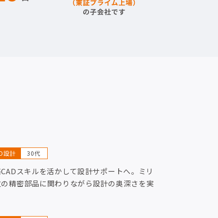
AD設計
30代
築CADスキルを活かして設計サポートへ。ミリ
位の精密部品に関わりながら設計の奥深さを実
！