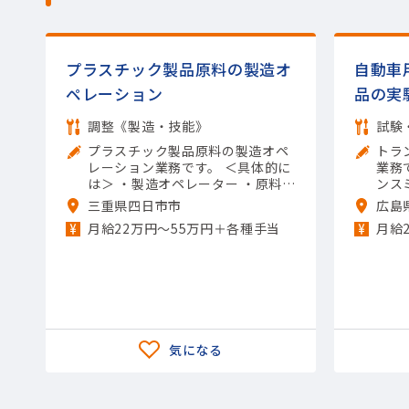
プラスチック製品原料の製造オ
自動車
ペレーション
品の実
調整《製造・技能》
試験
プラスチック製品原料の製造オペ
トラ
レーション業務です。 ＜具体的に
業務です。 ＜具
は＞ ・製造オペレーター ・原料の
ンス
投入 ・機械の操作や清掃 ・メンテ
実施
三重県四日市市
広島
ナンスなど 【担当製品】(素材・
構造
月給22万円〜55万円＋各種手当
月給
素材加工品)石油化学製品 【使用
が発
ツール】他 一般工具; Excel（入
ト結
力）
製品