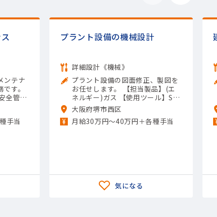
ンス
プラント設備の機械設計
詳細設計《機械》
メンテナ
プラント設備の図面修正、製図を
務です。
お任せします。 【担当製品】(エ
・安全管理
ネルギー)ガス 【使用ツール】Sol
品】(半
idWorks; Inventor; AutoCAD（2
大阪府堺市西区
連 【使
D）
各種手当
月給30万円～40万円＋各種手当
; その他