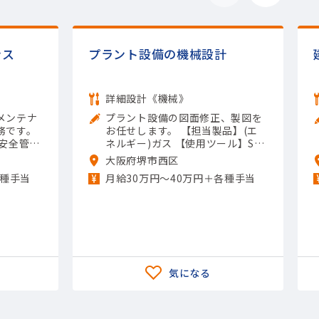
ンス
プラント設備の機械設計
詳細設計《機械》
メンテナ
プラント設備の図面修正、製図を
務です。
お任せします。 【担当製品】(エ
・安全管理
ネルギー)ガス 【使用ツール】Sol
品】(半
idWorks; Inventor; AutoCAD（2
大阪府堺市西区
連 【使
D）
各種手当
月給30万円～40万円＋各種手当
; その他