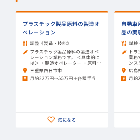
プラスチック製品原料の製造オ
自動車
ペレーション
品の実
調整《製造・技能》
試験
プラスチック製品原料の製造オペ
トラ
レーション業務です。 ＜具体的に
業務です。 ＜具
は＞ ・製造オペレーター ・原料の
ンス
投入 ・機械の操作や清掃 ・メンテ
実施
三重県四日市市
広島
ナンスなど 【担当製品】(素材・
構造
月給22万円〜55万円＋各種手当
月給
素材加工品)石油化学製品 【使用
が発
ツール】他 一般工具; Excel（入
ト結
力）
製品