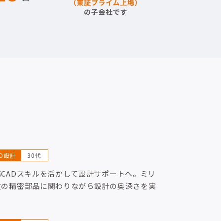
AD設計
30代
築CADスキルを活かして設計サポートへ。ミリ
位の精密部品に関わりながら設計の奥深さを実
！