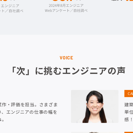
VOICE
「次」に挑むエンジニアの声
C
試作・評価を担当。さまざま
建
り、エンジニアの仕事の幅を
単
ね。
感