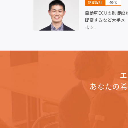
制御設計
40代
自動車ECUの制御設
提案するなど大手メ
ます。
エ
あなたの希