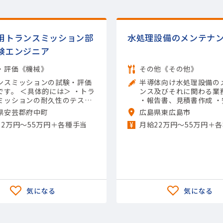
用トランスミッション部
水処理設備のメンテナ
験エンジニア
・評価《機械》
その他《その他》
ンスミッションの試験・評価
半導体向け水処理設備の
体的には＞ ・トラ
ンス及びそれに関わる業
ミッションの耐久性のテスト
・報告書、見積書作成 
 ・製品の熱への強さの評価 ・
・品質管理など 【担当製
県安芸郡府中町
広島県東広島市
上の強度の確認 ・異音や揺れ
導体関連)その他半導体関
22万円〜55万円＋各種手当
月給22万円〜55万円＋
生しないかのチェック ・テス
用ツール】Excel（入力）
果のデータ取りまとめ 【担当
】(輸送用機器)自動車