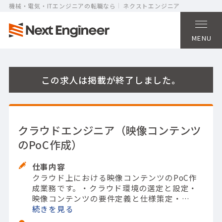
機械・電気・ITエンジニアの転職なら
ネクストエンジニア
MENU
この求人は掲載が終了しました。
クラウドエンジニア（映像コンテンツ
のPoC作成）
仕事内容
クラウド上における映像コンテンツのPoC作
成業務です。
・クラウド環境の選定と設定
・
映像コンテンツの要件定義と仕様策定
・
PoC（Proof of Concept）のための映像処理
続きを
フローの設計
・映像コンテンツのアップロー