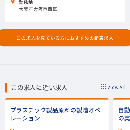
勤務地
ドとテスト実施
・結果の評価と改善提案の文
大阪府大阪市西区
書化
【担当製品】(ソフトウェア)ソフトウェ
ア（AI）・Aier
【使用ツール】MySQL; AWS
この求人を見ている方におすすめの新着求人
この求人に近い求人
View All
プラスチック製品原料の製造オペ
自
レーション
の