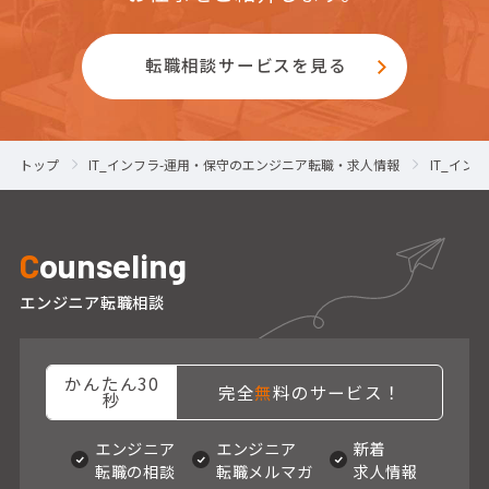
転職相談サービスを見る
トップ
IT_インフラ-運用・保守のエンジニア転職・求人情報
IT_イ
C
ounseling
エンジニア転職相談
かんたん30
完全
無
料のサービス！
秒
エンジニア
エンジニア
新着
転職の相談
転職メルマガ
求人情報