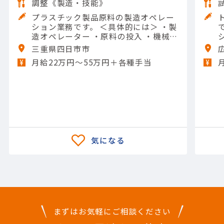
調整《製造・技能》
プラスチック製品原料の製造オペレー
ション業務です。 ＜具体的には＞ ・製
です。 
造オペレーター ・原料の投入 ・機械の
操作や清掃 ・メンテナンスなど 【担当
三重県四日市市
製品】(素材・素材加工品)石油化学製
月給22万円〜55万円＋各種手当
品 【使用ツール】他 一般工具; Excel
（入力）
まずはお気軽にご相談ください