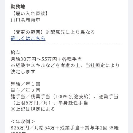
勤務地
【雇い入れ直後】
山口県周南市
【変更の範囲】※配属先により異なる
詳しくはこちら
給与
月給30万円～55万円＋各種手当
※経験やスキルなどを考慮の上、当社規定により
決定します
昇給／年１回
賞与／年２回
諸手当／残業手当（100%別途支給）、通勤手当
（上限5万円／月）、単身赴任手当
※上記は規定による
＜年収例＞
825万円／⽉給54万＋残業⼿当＋賞与年2回 ※経