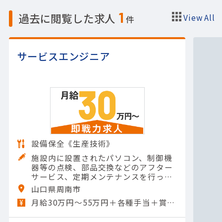
1
過去に閲覧した求人
View All
件
サービスエンジニア
設備保全《生産技術》
施設内に設置されたパソコン、制御機
器等の点検、部品交換などのアフター
サービス、定期メンテナンスを行って
いただきます。・施設内のパソコンや
山口県周南市
制御機器の定期点検の実施・不具合や
月給30万円～55万円＋各種手当＋賞与年2回
故障箇所の診断と修理・必要な…