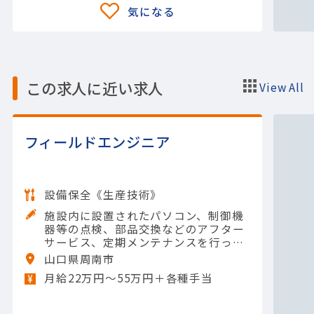
この求人に近い求人
View All
フィールドエンジニア
設備保全《生産技術》
施設内に設置されたパソコン、制御機
器等の点検、部品交換などのアフター
サービス、定期メンテナンスを行って
いただきます。 【担当製品】(電機機
山口県周南市
器)その他電気機器
月給22万円〜55万円＋各種手当