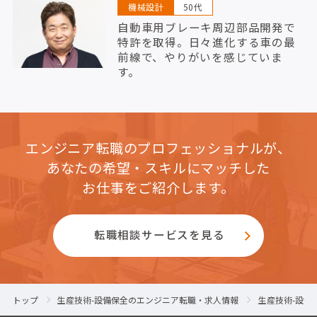
機械設計
50代
自動車用ブレーキ周辺部品開発で
特許を取得。日々進化する車の最
前線で、やりがいを感じていま
す。
エンジニア転職のプロフェッショナルが、
あなたの希望・スキルにマッチした
お仕事をご紹介します。
転職相談サービスを見る
トップ
生産技術-設備保全のエンジニア転職・求人情報
生産技術-設備