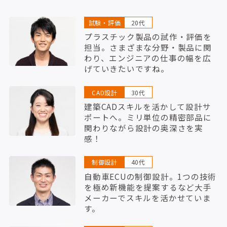
試験・評価
20代
プラスチック製品の試作・評価を
担当。さまざまな分野・製品に関
わり、エンジニアの仕事の幅を広
げていきたいですね。
CAD設計
30代
建築CADスキルを活かして設計サ
ポートへ。ミリ単位の精密部品に
関わりながら設計の奥深さを実
感！
制御設計
40代
自動車ECUの制御設計。1つの技術
を極め新機能を提案するなど大手
メーカーでスキルを活かせていま
す。