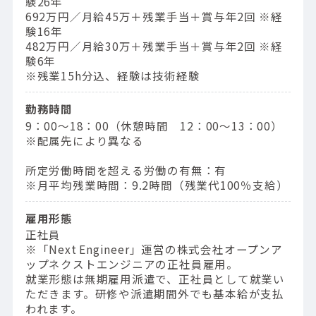
験26年
692万円／⽉給45万＋残業⼿当＋賞与年2回 ※経
験16年
482万円／⽉給30万＋残業⼿当＋賞与年2回 ※経
験6年
※残業15h分込、経験は技術経験
勤務時間
9：00〜18：00（休憩時間 12：00〜13：00）
※配属先により異なる
所定労働時間を超える労働の有無：有
※月平均残業時間：9.2時間（残業代100％支給）
雇用形態
正社員
※「Next Engineer」運営の株式会社オープンア
ップネクストエンジニアの正社員雇用。
就業形態は無期雇用派遣で、正社員として就業い
ただきます。研修や派遣期間外でも基本給が支払
われます。