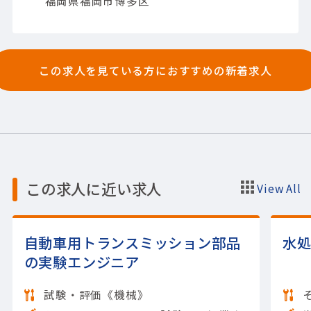
福岡県福岡市博多区
ル】JavaScript; HTML; その他
この求人を見ている方におすすめの新着求人
この求人に近い求人
View All
自動車用トランスミッション部品
水
の実験エンジニア
試験・評価《機械》