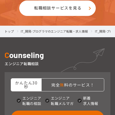
転職相談サービスを見る
トップ
IT_開発-プログラマのエンジニア転職・求人情報
IT_開発-プ
C
ounseling
エンジニア転職相談
かんたん30
完全
無
料のサービス！
秒
エンジニア
エンジニア
新着
転職の相談
転職メルマガ
求人情報