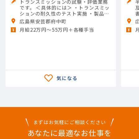
トランスミッションの試験・評価業務
です。 ＜具体的には＞ ・トランスミッ
ションの耐久性のテスト実施 ・製品の
熱への強さの評価 ・構造上の強度の確
広島県安芸郡府中町
認 ・異音や揺れが発生しないかのチェ
月給22万円〜55万円＋各種手当
ック ・テスト結果のデータ取りまとめ
【担当製品】(輸送用機器)自動車
まずはお気軽にご相談ください
あなたに最適なお仕事を