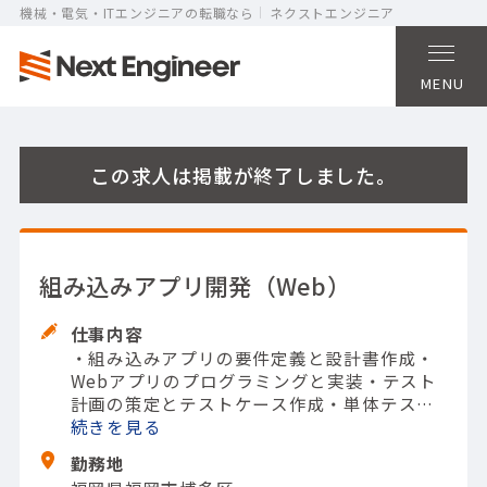
機械・電気・ITエンジニアの転職なら
ネクストエンジニア
MENU
この求人は掲載が終了しました。
組み込みアプリ開発（Web）
仕事内容
・組み込みアプリの要件定義と設計書作成
・
Webアプリのプログラミングと実装
・テスト
計画の策定とテストケース作成
・単体テスト
および統合テストの実施
続きを
・Webアプリの画面
仕様書の作成とレビュー
【担当製品】(システ
勤務地
ム開発)システムインテグレーター
【使用ツー