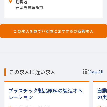
勤務地
製品】(半導体関連)半導体ウエハ
【使用ツー
鹿児島県霧島市
ル】その他
この求人を見ている方におすすめの新着求人
この求人に近い求人
View All
プラスチック製品原料の製造オペ
自
レーション
の