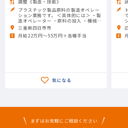
調整《製造・技能》
プラスチック製品原料の製造オペレー
ション業務です。 ＜具体的には＞ ・製
です。 
造オペレーター ・原料の投入 ・機械の
操作や清掃 ・メンテナンスなど 【担当
三重県四日市市
製品】(素材・素材加工品)石油化学製
月給22万円〜55万円＋各種手当
品 【使用ツール】他 一般工具; Excel
（入力）
まずはお気軽にご相談ください