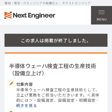
機械・電気・ITエンジニアの転職なら
ネクストエンジニア
MENU
この求人は掲載が終了しました。
半導体ウェーハ検査工程の生産技術
（設備立上げ）
仕事内容
半導体ウェーハ検査工程の生産技術として、
立上げ業務をご担当いただきいます。
＜具体
的には＞
・設備選定、設備設定
・初期設定、
試運転
続きを
・立上げ評価
・トラブル対応
・上記業
務に関連した書類作成、システム処理
【担当