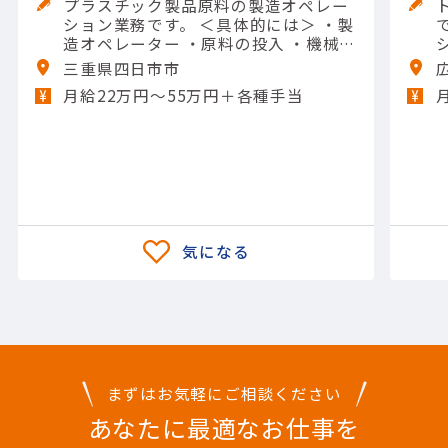
プラスチック製品原料の製造オペレー
ション業務です。 ＜具体的には＞ ・製
です。 
造オペレーター ・原料の投入 ・機械の
操作や清掃 ・メンテナンスなど 【担当
三重県四日市市
製品】(素材・素材加工品)石油化学製
月給22万円〜55万円＋各種手当
品 【使用ツール】他 一般工具; Excel
（入力）
まずはお気軽にご相談ください
あなたに最適なお仕事を