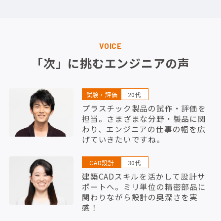
VOICE
「次」に挑むエンジニアの声
試験・評価
20代
プラスチック製品の試作・評価を
担当。さまざまな分野・製品に関
わり、エンジニアの仕事の幅を広
げていきたいですね。
CAD設計
30代
建築CADスキルを活かして設計サ
ポートへ。ミリ単位の精密部品に
関わりながら設計の奥深さを実
感！