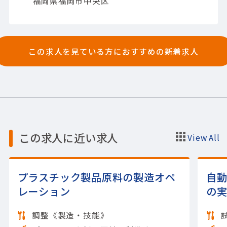
福岡県福岡市中央区
プラント設備
【使用ツール】AutoCAD
この求人を見ている方におすすめの新着求人
この求人に近い求人
View All
プラスチック製品原料の製造オペ
自
レーション
の
調整《製造・技能》