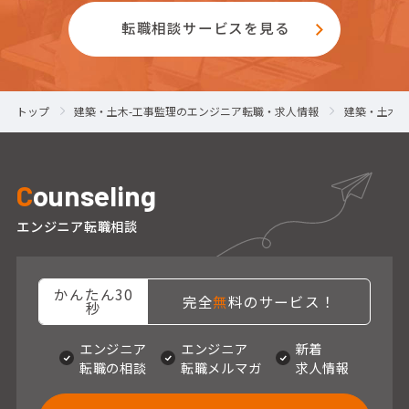
転職相談サービスを見る
トップ
建築・土木-工事監理のエンジニア転職・求人情報
建築・土木-
C
ounseling
エンジニア転職相談
かんたん30
完全
無
料のサービス！
秒
エンジニア
エンジニア
新着
転職の相談
転職メルマガ
求人情報