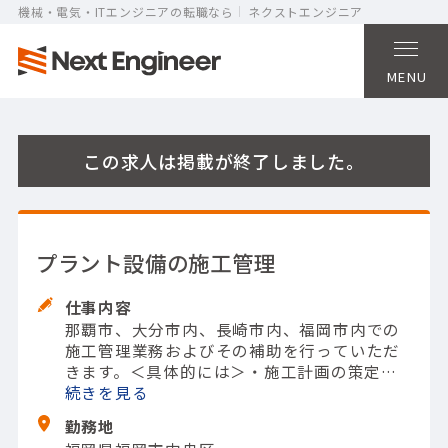
機械・電気・ITエンジニアの転職なら
ネクストエンジニア
MENU
この求人は掲載が終了しました。
プラント設備の施工管理
仕事内容
那覇市、大分市内、長崎市内、福岡市内での
施工管理業務およびその補助を行っていただ
きます。
＜具体的には＞
・施工計画の策定と
実施
続きを
・現場作業の進捗管理
・資材や人員の手
配と管理
・安全対策の確認と実施
・施工品質
勤務地
のチェックと報告
【担当製品】(建設・土木)