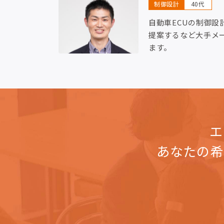
制御設計
40代
自動車ECUの制御設
提案するなど大手メ
ます。
エ
あなたの希