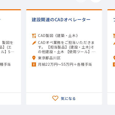
計
建設関連のCADオペレーター
CAD製図《建築・土木》
、製図を
CADオペ業務をご担当いただきま
品】(エ
す。 【担当製品】(建設・土木)そ
ル】Sol
の他建設・土木 【使用ツール】Au
utoCAD（2
toCAD
東京都品川区
各種手当
月給22万円〜55万円＋各種手当