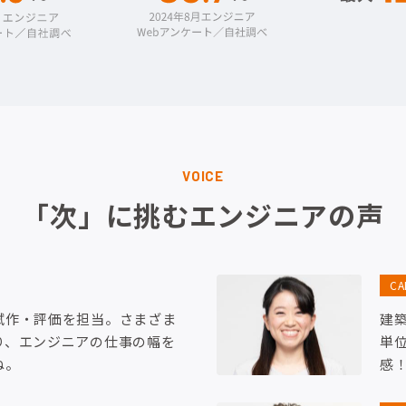
VOICE
「次」に挑むエンジニアの声
C
試作・評価を担当。さまざま
建
り、エンジニアの仕事の幅を
単
ね。
感