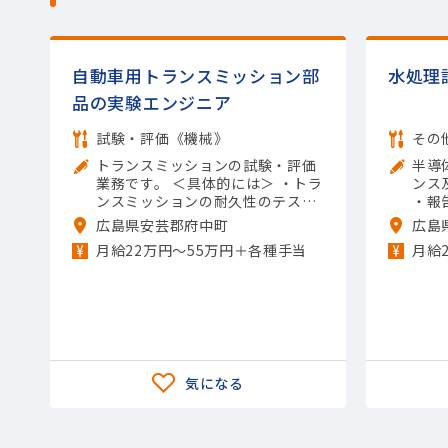
自動車用トランスミッション部
水処理
品の実験エンジニア
試験・評価《機械》
その
トランスミッションの試験・評価
半導
業務です。 ＜具体的には＞ ・トラ
ンス
ンスミッションの耐久性のテスト
・報
実施 ・製品の熱への強さの評価 ・
・品
広島県安芸郡府中町
広島
構造上の強度の確認 ・異音や揺れ
導体
月給22万円〜55万円＋各種手当
月給
が発生しないかのチェック ・テス
用ツー
ト結果のデータ取りまとめ 【担当
製品】(輸送用機器)自動車