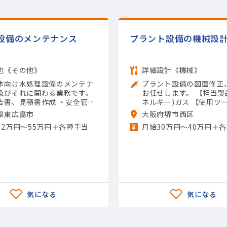
設備のメンテナンス
プラント設備の機械設
他《その他》
詳細設計《機械》
体向け水処理設備のメンテナ
プラント設備の図面修正
及びそれに関わる業務です。
お任せします。 【担当製
告書、見積書作成 ・安全管理
ネルギー)ガス 【使用ツー
質管理など 【担当製品】(半
idWorks; Inventor; A
県東広島市
大阪府堺市西区
関連)その他半導体関連 【使
D）
22万円〜55万円＋各種手当
月給30万円～40万円＋
ル】Excel（入力）; その他