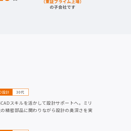
AD設計
30代
築CADスキルを活かして設計サポートへ。ミリ
位の精密部品に関わりながら設計の奥深さを実
！