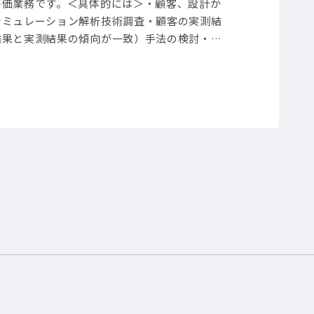
評価業務です。
＜具体的には＞
・顧客、設計か
シミュレーション解析技術調査
・顧客の実測結
結果と実測結果の傾向が一致）手法の検討
・シ
門からの解析依頼対応
【担当製品】(電子部品・
 その他