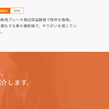
械設計
50代
動車用ブレーキ周辺部品開発で特許を取得。
々進化する車の最前線で、やりがいを感じてい
す。
が、
紹介します。