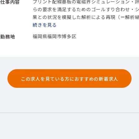
プリント配線基板の電磁界シミュレーション・
仕事内容
らの要求を満足するためのゴールすり合わせ
・
果との状況を模擬した解析による再現（＝解析
ミュレーション解析結果の妥当性検証
続きを
・関係部
デバイス)電気回路基板
【使用ツール】マイコン;
福岡県福岡市博多区
勤務地
この求人を見ている方におすすめの新着求人