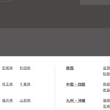
宮城県
秋田県
関西
滋
和
埼玉県
千葉県
中国・四国
鳥
徳
福井県
山梨県
九州・沖縄
福
宮