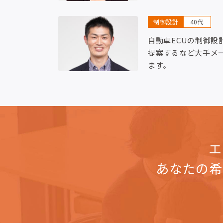
制御設計
40代
自動車ECUの制御設
提案するなど大手メ
ます。
エ
あなたの希