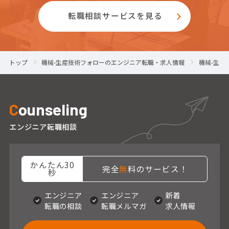
転職相談サービスを見る
トップ
機械-生産技術フォローのエンジニア転職・求人情報
機械-生産
C
ounseling
エンジニア転職相談
かんたん30
完全
無
料のサービス！
秒
エンジニア
エンジニア
新着
転職の相談
転職メルマガ
求人情報