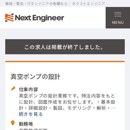
機械・電気・ITエンジニアの転職なら
ネクストエンジニア
MENU
この求人は掲載が終了しました。
真空ポンプの設計
仕事内容
真空ポンプの設計業務です。
特注内容をもと
に設計、図面作成をお任せします。
・基本設
計
・詳細設計
・製図、モデリング
・解析・評
価
続きを
・他部署や協力会社との打合せ
【担当製
品】(半導体関連)その他半導体関連
【使用ツ
勤務地
ール】SolidWorks; その他