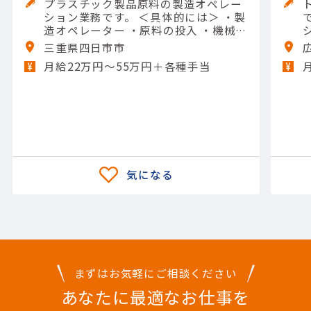
プラスチック製品原料の製造オペレー
ション業務です。 ＜具体的には＞ ・製
です。 
造オペレーター ・原料の投入 ・機械の
操作や清掃 ・メンテナンスなど 【担当
三重県四日市市
製品】(素材・素材加工品)石油化学製
月給22万円〜55万円＋各種手当
品 【使用ツール】他 一般工具; Excel
（入力）
まずはお気軽にご相談ください
あなたに最適なお仕事を