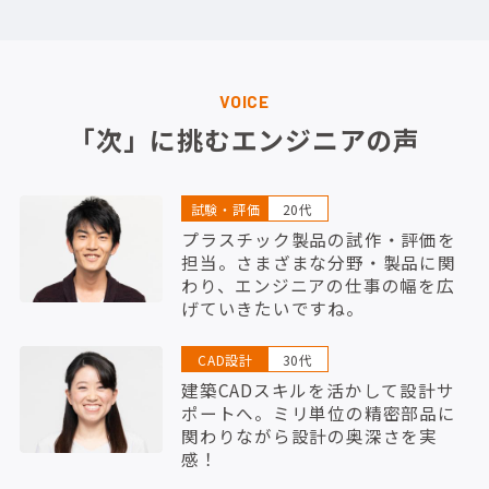
VOICE
「次」に挑むエンジニアの声
試験・評価
20代
プラスチック製品の試作・評価を
担当。さまざまな分野・製品に関
わり、エンジニアの仕事の幅を広
げていきたいですね。
CAD設計
30代
建築CADスキルを活かして設計サ
ポートへ。ミリ単位の精密部品に
関わりながら設計の奥深さを実
感！