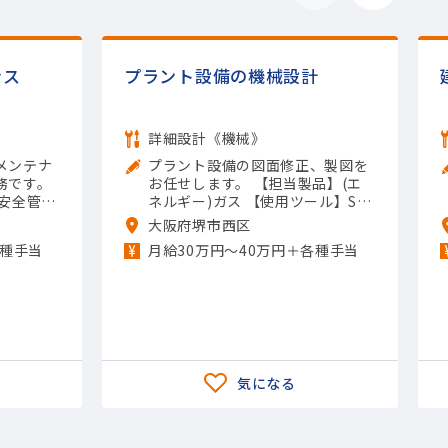
ンス
プラント設備の機械設計
詳細設計《機械》
メンテナ
プラント設備の図面修正、製図を
務です。
お任せします。 【担当製品】(エ
・安全管理
ネルギー)ガス 【使用ツール】Sol
品】(半
idWorks; Inventor; AutoCAD（2
大阪府堺市西区
連 【使
D）
各種手当
月給30万円～40万円＋各種手当
; その他