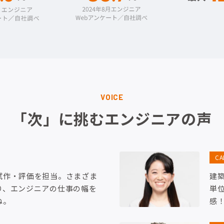
VOICE
「次」に挑むエンジニアの声
C
試作・評価を担当。さまざま
建
り、エンジニアの仕事の幅を
単
ね。
感