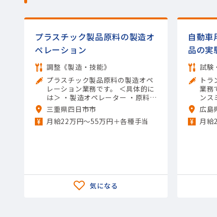
プラスチック製品原料の製造オ
自動車
ペレーション
品の実
調整《製造・技能》
試験
プラスチック製品原料の製造オペ
トラ
レーション業務です。 ＜具体的に
業務です。 ＜具
は＞ ・製造オペレーター ・原料の
ンス
投入 ・機械の操作や清掃 ・メンテ
実施
三重県四日市市
広島
ナンスなど 【担当製品】(素材・
構造
月給22万円〜55万円＋各種手当
月給
素材加工品)石油化学製品 【使用
が発
ツール】他 一般工具; Excel（入
ト結
力）
製品