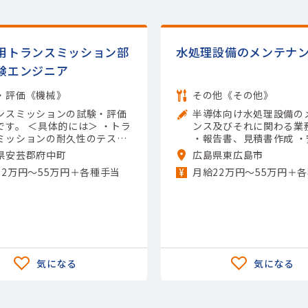
用トランスミッション部
水処理設備のメンテナ
験エンジニア
・評価《機械》
その他《その他》
ンスミッションの試験・評価
半導体向け水処理設備の
体的には＞ ・トラ
ンス及びそれに関わる業
ミッションの耐久性のテスト
・報告書、見積書作成 
 ・製品の熱への強さの評価 ・
・品質管理など 【担当製
県安芸郡府中町
広島県東広島市
上の強度の確認 ・異音や揺れ
導体関連)その他半導体関
22万円〜55万円＋各種手当
月給22万円〜55万円＋
生しないかのチェック ・テス
用ツール】Excel（入力）
果のデータ取りまとめ 【担当
】(輸送用機器)自動車