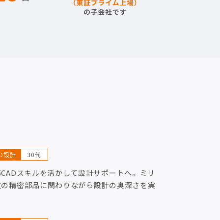
AD設計
30代
築CADスキルを活かして設計サポートへ。ミリ
位の精密部品に関わりながら設計の奥深さを実
！