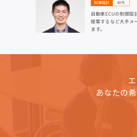
制御設計
40代
自動車ECUの制御設
提案するなど大手メ
ます。
エ
あなたの希