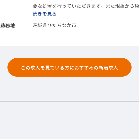
要な処置を行っていただきます。
また現象から
います。
続きを
【担当製品】(機械)その他機械
【使用ツ
茨城県ひたちなか市
勤務地
この求人を見ている方におすすめの新着求人