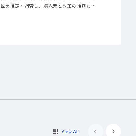
原因を推定・調査し、購入元と対策の推進も行
ール】マルチメータ（テスタ）; ノギス
View All