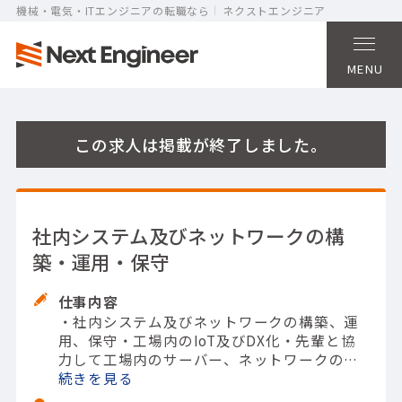
機械・電気・ITエンジニアの転職なら
ネクストエンジニア
MENU
この求人は掲載が終了しました。
社内システム及びネットワークの構
築・運用・保守
仕事内容
・社内システム及びネットワークの構築、運
用、保守
・工場内のIoT及びDX化
・先輩と協
力して工場内のサーバー、ネットワークの構
築、パッケージソフトの導入、設定
続きを
例）社内
で個人別のタブレットの導入及びそれを用い