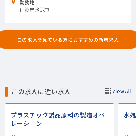
勤務地
た生産管理システムの構築
・製造部門との折
山形県米沢市
衝
【担当製品】(システム開発)その他システ
ム開発
【使用ツール】MySQL; VBA
この求人を見ている方におすすめの新着求人
この求人に近い求人
View All
プラスチック製品原料の製造オペ
水
レーション