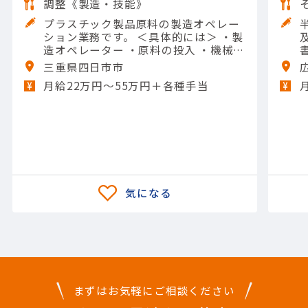
調整《製造・技能》
プラスチック製品原料の製造オペレー
ション業務です。 ＜具体的には＞ ・製
造オペレーター ・原料の投入 ・機械の
操作や清掃 ・メンテナンスなど 【担当
三重県四日市市
製品】(素材・素材加工品)石油化学製
月給22万円〜55万円＋各種手当
品 【使用ツール】他 一般工具; Excel
（入力）
まずはお気軽にご相談ください