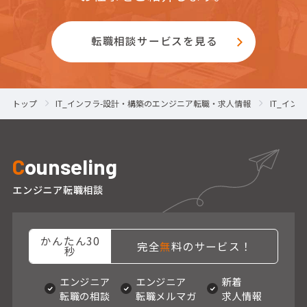
転職相談サービスを見る
トップ
IT_インフラ-設計・構築のエンジニア転職・求人情報
IT_イ
C
ounseling
エンジニア転職相談
かんたん30
完全
無
料のサービス！
秒
エンジニア
エンジニア
新着
転職の相談
転職メルマガ
求人情報