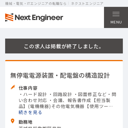
機械・電気・ITエンジニアの転職なら
ネクストエンジニア
MENU
この求人は掲載が終了しました。
無停電電源装置・配電盤の構造設計
仕事内容
・ハード設計 ・回路設計 ・図面修正など
・問
い合わせ対応
・会議、報告書作成
【担当製
品】(電機機器)その他電気機器
【使用ツー
ル】AutoCAD Electrical; オシロスコープ; マ
続きを
ルチメータ（テスタ）
勤務地