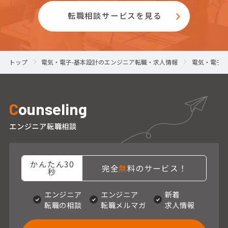
転職相談サービスを見る
トップ
電気・電子-基本設計のエンジニア転職・求人情報
電気・電子-
C
ounseling
エンジニア転職相談
かんたん30
完全
無
料のサービス！
秒
エンジニア
エンジニア
新着
転職の相談
転職メルマガ
求人情報