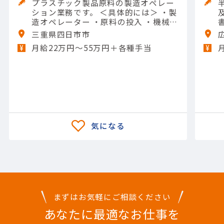
プラスチック製品原料の製造オペレー
ション業務です。 ＜具体的には＞ ・製
造オペレーター ・原料の投入 ・機械の
操作や清掃 ・メンテナンスなど 【担当
三重県四日市市
製品】(素材・素材加工品)石油化学製
月給22万円〜55万円＋各種手当
品 【使用ツール】他 一般工具; Excel
（入力）
まずはお気軽にご相談ください
あなたに最適なお仕事を