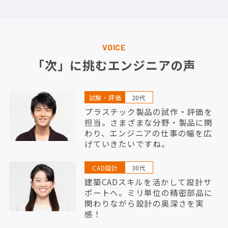
VOICE
「次」に挑むエンジニアの声
試験・評価
20代
プラスチック製品の試作・評価を
担当。さまざまな分野・製品に関
わり、エンジニアの仕事の幅を広
げていきたいですね。
CAD設計
30代
建築CADスキルを活かして設計サ
ポートへ。ミリ単位の精密部品に
関わりながら設計の奥深さを実
感！