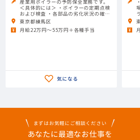
産業用ボイラーの予防保全業務です。
＜具体的には＞ ・ボイラーの定期点検
および検査 ・各部品の劣化状況の確認
・清掃作業およびスケール除去 ・運転
東京都練馬区
データの分析および報告 ・保守計画の
月給22万円〜55万円＋各種手当
策定および実施 【担当製品】(機械)水
処理機械 【使用ツール】レンチ類; 他
一般工具
まずはお気軽にご相談ください
あなたに最適なお仕事を