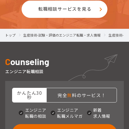
転職相談サービスを見る
トップ
生産技術-試験・評価のエンジニア転職・求人情報
生産技術-試
C
ounseling
エンジニア転職相談
かんたん30
完全
無
料のサービス！
秒
エンジニア
エンジニア
新着
転職の相談
転職メルマガ
求人情報