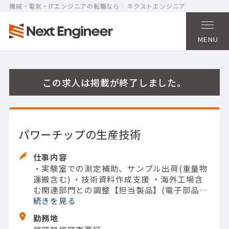
機械・電気・ITエンジニアの転職なら
ネクストエンジニア
MENU
この求人は掲載が終了しました。
パワーチップの生産技術
仕事内容
・実験室での測定補助、サンプル出荷(重量物
運搬含む)
・技術資料作成支援
・海外工場含
む関連部門との調整
【担当製品】(電子部品・
デバイス)その他電子部品・デバイス
続きを
【使用ツ
ール】オシロスコープ; その他計測器
勤務地