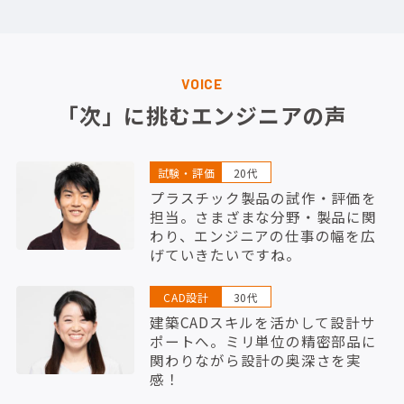
VOICE
「次」に挑むエンジニアの声
試験・評価
20代
プラスチック製品の試作・評価を
担当。さまざまな分野・製品に関
わり、エンジニアの仕事の幅を広
げていきたいですね。
CAD設計
30代
建築CADスキルを活かして設計サ
ポートへ。ミリ単位の精密部品に
関わりながら設計の奥深さを実
感！