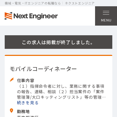
機械・電気・ITエンジニアの転職なら
ネクストエンジニア
MENU
この求人は掲載が終了しました。
モバイルコーディネーター
仕事内容
（１）指揮命令者に対し、業務に関する事項
の報告、連絡、相談
（２）担当案件の「案件
管理簿/大口キッティングリスト」等の管理系
リストへの入力と最新状態への更新（日次ま
続きを
たは更新が発生した場合）
（３）担当案件の
勤務地
各種必要システム等への入力・更新（随時）