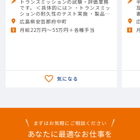
トランスミッションの試験・評価業務
です。 ＜具体的には＞ ・トランスミッ
ションの耐久性のテスト実施 ・製品の
熱への強さの評価 ・構造上の強度の確
広島県安芸郡府中町
認 ・異音や揺れが発生しないかのチェ
月給22万円〜55万円＋各種手当
ック ・テスト結果のデータ取りまとめ
【担当製品】(輸送用機器)自動車
まずはお気軽にご相談ください
あなたに最適なお仕事を