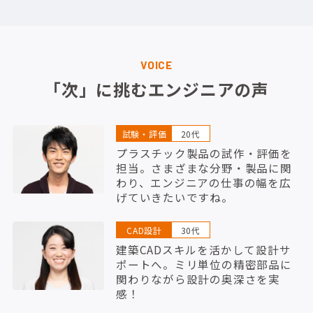
VOICE
「次」に挑むエンジニアの声
試験・評価
20代
プラスチック製品の試作・評価を
担当。さまざまな分野・製品に関
わり、エンジニアの仕事の幅を広
げていきたいですね。
CAD設計
30代
建築CADスキルを活かして設計サ
ポートへ。ミリ単位の精密部品に
関わりながら設計の奥深さを実
感！