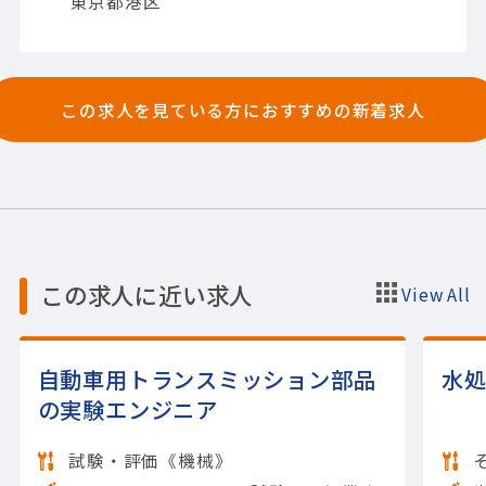
東京都港区
【担当製品】(情報・通信)その他情報・通信
【使用ツール】Windows
この求人を見ている方におすすめの新着求人
この求人に近い求人
View All
自動車用トランスミッション部品
水
の実験エンジニア
試験・評価《機械》