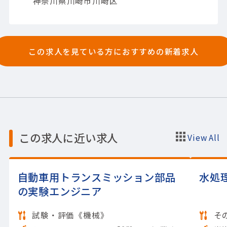
神奈川県川崎市川崎区
この求人を見ている方におすすめの新着求人
この求人に近い求人
View All
自動車用トランスミッション部品
水処
の実験エンジニア
試験・評価《機械》
そ