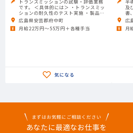
トランスミッションの試験・評価業務
半
です。 ＜具体的には＞ ・トランスミッ
及び
ションの耐久性のテスト実施 ・製品の
書
熱への強さの評価 ・構造上の強度の確
な
広島県安芸郡府中町
広
認 ・異音や揺れが発生しないかのチェ
半
月給22万円〜55万円＋各種手当
月
ック ・テスト結果のデータ取りまとめ
力
【担当製品】(輸送用機器)自動車
まずはお気軽にご相談ください
あなたに最適なお仕事を