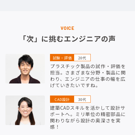
VOICE
「次」に挑むエンジニアの声
試験・評価
20代
プラスチック製品の試作・評価を
担当。さまざまな分野・製品に関
わり、エンジニアの仕事の幅を広
げていきたいですね。
CAD設計
30代
建築CADスキルを活かして設計サ
ポートへ。ミリ単位の精密部品に
関わりながら設計の奥深さを実
感！