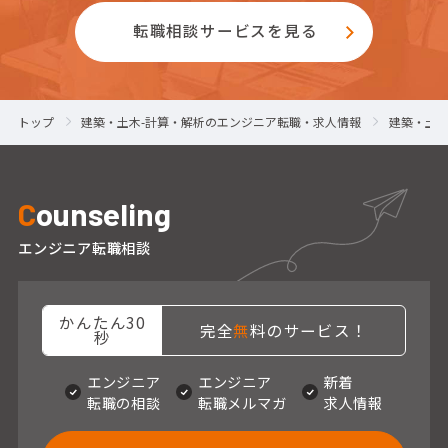
転職相談サービスを見る
トップ
建築・土木-計算・解析のエンジニア転職・求人情報
建築・土木
C
ounseling
エンジニア転職相談
かんたん30
完全
無
料のサービス！
秒
エンジニア
エンジニア
新着
転職の相談
転職メルマガ
求人情報