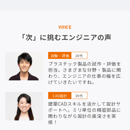
VOICE
「次」に挑むエンジニアの声
試験・評価
20代
プラスチック製品の試作・評価を
担当。さまざまな分野・製品に関
わり、エンジニアの仕事の幅を広
げていきたいですね。
CAD設計
30代
建築CADスキルを活かして設計サ
ポートへ。ミリ単位の精密部品に
関わりながら設計の奥深さを実
感！