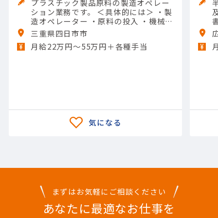
プラスチック製品原料の製造オペレー
ション業務です。 ＜具体的には＞ ・製
造オペレーター ・原料の投入 ・機械の
操作や清掃 ・メンテナンスなど 【担当
三重県四日市市
製品】(素材・素材加工品)石油化学製
月給22万円〜55万円＋各種手当
品 【使用ツール】他 一般工具; Excel
（入力）
まずはお気軽にご相談ください
あなたに最適なお仕事を