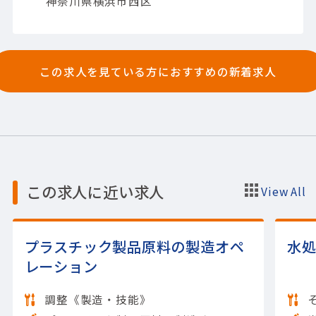
神奈川県横浜市西区
理
・ベンダコントロール
・定期的な報告(報告
書作成)対応、設定値追加変更(メンテ)対応
等
・セキュリティに関する対応等
・問い合わ
せに対する調査、報告
・不具合対応（故障、
アラート）
【担当製品】(システム開発)その
この求人を見ている方におすすめの新着求人
他システム開発
【使用ツール】Windows
この求人に近い求人
View All
プラスチック製品原料の製造オペ
水
レーション
調整《製造・技能》