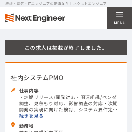
機械・電気・ITエンジニアの転職なら
ネクストエンジニア
MENU
この求人は掲載が終了しました。
社内システムPMO
仕事内容
・定期リリース/開発対応
・関連組織/ベンダ
調整、見積もり対応、影響調査の対応
・次期
開発の実現に向けた検討、システム要件定義
の整理、IF調整等
続きを
・システム設計書レビュ
ー、試験対応に関する対応
・各種打ち合わせ
勤務地
対応、資料作成等
・課題、スケジュールの管