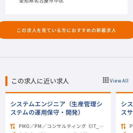
愛知県名古屋市中区
この求人を見ている方におすすめの新着求人
この求人に近い求人
View All
システムエンジニア（生産管理シ
シ
ステムの運用保守・開発）
ス
PMO／PM／コンサルティング《IT_開発》