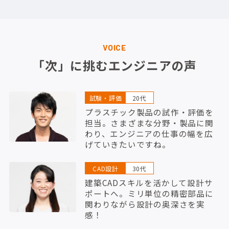
VOICE
「次」に挑むエンジニアの声
試験・評価
20代
プラスチック製品の試作・評価を
担当。さまざまな分野・製品に関
わり、エンジニアの仕事の幅を広
げていきたいですね。
CAD設計
30代
建築CADスキルを活かして設計サ
ポートへ。ミリ単位の精密部品に
関わりながら設計の奥深さを実
感！