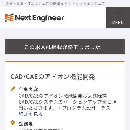
機械・電気・ITエンジニアの転職なら
ネクストエンジニア
MENU
この求人は掲載が終了しました。
CAD/CAEのアドオン機能開発
仕事内容
CAD/CAEのアドオン機能開発および既存
CAD/CAEシステムのバージョンアップをご担
当いただきます。
・プログラム設計、テスト
設計、手順書作成
続きを
【担当製品】(システム開
発)CAD・CAMシステム
【使用ツール】C言語;
勤務地
C++