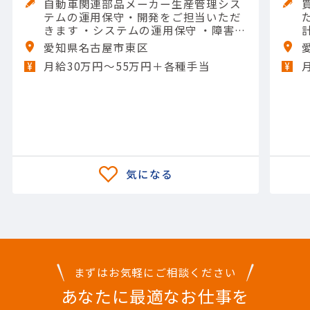
自動車関連部品メーカー生産管理シス
テムの運用保守・開発をご担当いただ
きます ・システムの運用保守 ・障害対
応 ・昨日改善対応 ・システム移行作業
愛知県名古屋市東区
・タスクやスケジュール管理 【担当製
月給30万円〜55万円＋各種手当
品】(システム開発)その他システム開
発 【使用ツール】C#; MySQL
まずはお気軽にご相談ください
あなたに最適なお仕事を