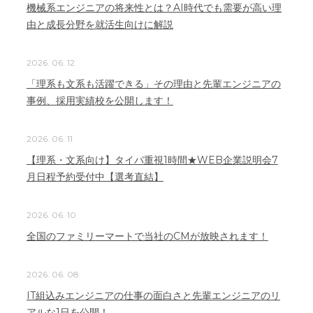
機械系エンジニアの将来性とは？AI時代でも需要が高い理
由と成長分野を就活生向けに解説
2026. 06. 12
「理系も文系も活躍できる」その理由と先輩エンジニアの
事例、採用実績校を公開します！
2026. 06. 11
【理系・文系向け】タイパ重視1時間★WEB企業説明会7
月日程予約受付中【選考直結】
2026. 06. 10
全国のファミリーマートで当社のCMが放映されます！
2026. 06. 08
IT組込みエンジニアの仕事の面白さと先輩エンジニアのリ
アルな1日を公開！