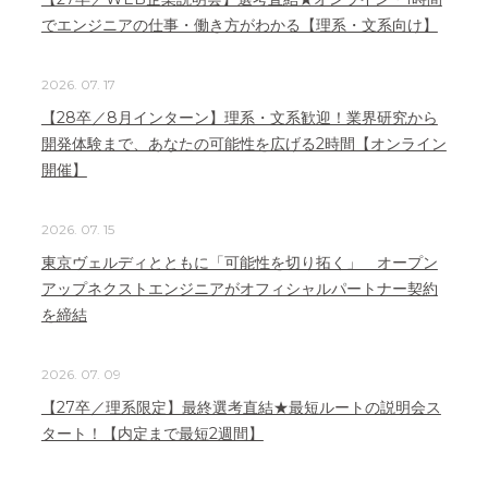
でエンジニアの仕事・働き方がわかる【理系・文系向け】
2026. 07. 17
【28卒／8月インターン】理系・文系歓迎！業界研究から
開発体験まで、あなたの可能性を広げる2時間【オンライン
開催】
2026. 07. 15
東京ヴェルディとともに「可能性を切り拓く」 オープン
アップネクストエンジニアがオフィシャルパートナー契約
を締結
2026. 07. 09
【27卒／理系限定】最終選考直結★最短ルートの説明会ス
タート！【内定まで最短2週間】