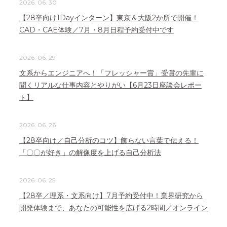
2026. 06. 30
【28卒向け1Dayインターン】東京＆大阪2か所で開催！
CAD・CAE体験／7月・8月日程予約受付中です
2026. 06. 29
文系からエンジニアへ！「フレッシャー賞」受賞の先輩に
聞くリアルな仕事内容とやりがい【6月23日座談会レポー
ト】
2026. 06. 26
【28卒向け／自己分析のコツ】飾らない言葉で伝える！
「〇〇が好き」の解像度を上げる自己分析法
2026. 06. 25
【28卒／理系・文系向け】7月予約受付中！業界研究から
開発体験まで、あなたの可能性を広げる2時間／オンライン