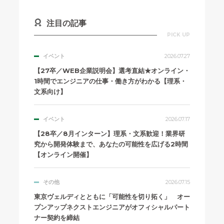
注目の記事
PICK UP
イベント
2026.07.27
【27卒／WEB企業説明会】選考直結★オンライン・
1時間でエンジニアの仕事・働き方がわかる【理系・
文系向け】
イベント
2026.07.17
【28卒／8月インターン】理系・文系歓迎！業界研
究から開発体験まで、あなたの可能性を広げる2時間
【オンライン開催】
その他
2026.07.15
東京ヴェルディとともに「可能性を切り拓く」 オー
プンアップネクストエンジニアがオフィシャルパート
ナー契約を締結