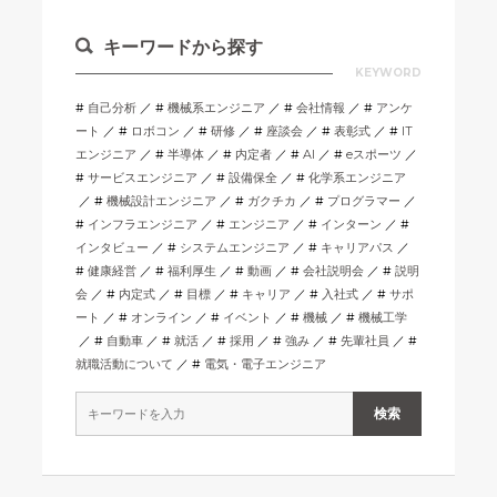
キーワードから探す
KEYWORD
自己分析
機械系エンジニア
会社情報
アンケ
ート
ロボコン
研修
座談会
表彰式
IT
エンジニア
半導体
内定者
AI
eスポーツ
サービスエンジニア
設備保全
化学系エンジニア
機械設計エンジニア
ガクチカ
プログラマー
インフラエンジニア
エンジニア
インターン
インタビュー
システムエンジニア
キャリアパス
健康経営
福利厚生
動画
会社説明会
説明
会
内定式
目標
キャリア
入社式
サポ
ート
オンライン
イベント
機械
機械工学
自動車
就活
採用
強み
先輩社員
就職活動について
電気・電子エンジニア