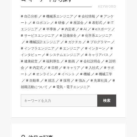
KEYWORD
自己分析
機械系エンジニア
会社情報
アンケ
ート
ロボコン
研修
座談会
表彰式
IT
エンジニア
半導体
内定者
AI
eスポーツ
サービスエンジニア
設備保全
化学系エンジニア
機械設計エンジニア
ガクチカ
プログラマー
インフラエンジニア
エンジニア
インターン
インタビュー
システムエンジニア
キャリアパス
健康経営
福利厚生
動画
会社説明会
説明
会
内定式
目標
キャリア
入社式
サポ
ート
オンライン
イベント
機械
機械工学
自動車
就活
採用
強み
先輩社員
就職活動について
電気・電子エンジニア