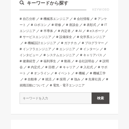
キーワードから探す
KEYWORD
自己分析
機械系エンジニア
会社情報
アンケ
ート
ロボコン
研修
座談会
表彰式
IT
エンジニア
半導体
内定者
AI
eスポーツ
サービスエンジニア
設備保全
化学系エンジニア
機械設計エンジニア
ガクチカ
プログラマー
インフラエンジニア
エンジニア
インターン
インタビュー
システムエンジニア
キャリアパス
健康経営
福利厚生
動画
会社説明会
説明
会
内定式
目標
キャリア
入社式
サポ
ート
オンライン
イベント
機械
機械工学
自動車
就活
採用
強み
先輩社員
就職活動について
電気・電子エンジニア