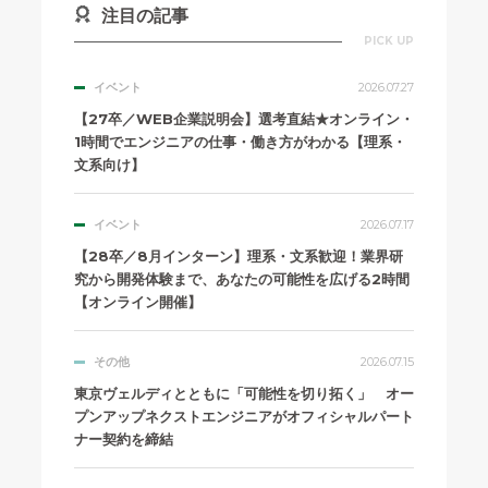
注目の記事
PICK UP
イベント
2026.07.27
【27卒／WEB企業説明会】選考直結★オンライン・
1時間でエンジニアの仕事・働き方がわかる【理系・
文系向け】
イベント
2026.07.17
【28卒／8月インターン】理系・文系歓迎！業界研
究から開発体験まで、あなたの可能性を広げる2時間
【オンライン開催】
その他
2026.07.15
東京ヴェルディとともに「可能性を切り拓く」 オー
プンアップネクストエンジニアがオフィシャルパート
ナー契約を締結