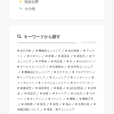
技術分野
その他
キーワードから探す
KEYWORD
自己分析
機械系エンジニア
会社情報
アンケ
ート
ロボコン
研修
座談会
表彰式
IT
エンジニア
半導体
内定者
AI
eスポーツ
サービスエンジニア
設備保全
化学系エンジニア
機械設計エンジニア
ガクチカ
プログラマー
インフラエンジニア
エンジニア
インターン
インタビュー
システムエンジニア
キャリアパス
健康経営
福利厚生
動画
会社説明会
説明
会
内定式
目標
キャリア
入社式
サポ
ート
オンライン
イベント
機械
機械工学
自動車
就活
採用
強み
先輩社員
就職活動について
電気・電子エンジニア