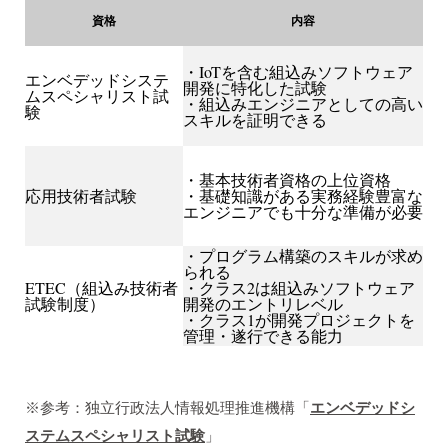
資格
内容
・IoTを含む組込みソフトウェア
エンベデッドシステ
開発に特化した試験
ムスペシャリスト試
・組込みエンジニアとしての高い
験
スキルを証明できる
・基本技術者資格の上位資格
応用技術者試験
・基礎知識がある実務経験豊富な
エンジニアでも十分な準備が必要
・プログラム構築のスキルが求め
られる
ETEC（組込み技術者
・クラス2は組込みソフトウェア
試験制度）
開発のエントリレベル
・クラス1が開発プロジェクトを
管理・遂行できる能力
※参考：独立行政法人情報処理推進機構「
エンベデッドシ
ステムスペシャリスト試験
」