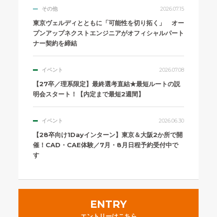
その他
2026.07.15
東京ヴェルディとともに「可能性を切り拓く」 オー
プンアップネクストエンジニアがオフィシャルパート
ナー契約を締結
イベント
2026.07.08
【27卒／理系限定】最終選考直結★最短ルートの説
明会スタート！【内定まで最短2週間】
イベント
2026.06.30
【28卒向け1Dayインターン】東京＆大阪2か所で開
催！CAD・CAE体験／7月・8月日程予約受付中で
す
ENTRY
エントリーはこちら