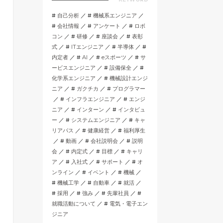
自己分析
機械系エンジニア
会社情報
アンケート
ロボ
コン
研修
座談会
表彰
式
ITエンジニア
半導体
内定者
AI
eスポーツ
サ
ービスエンジニア
設備保全
化学系エンジニア
機械設計エンジ
ニア
ガクチカ
プログラマー
インフラエンジニア
エンジ
ニア
インターン
インタビュ
ー
システムエンジニア
キャ
リアパス
健康経営
福利厚生
動画
会社説明会
説明
会
内定式
目標
キャリ
ア
入社式
サポート
オ
ンライン
イベント
機械
機械工学
自動車
就活
採用
強み
先輩社員
就職活動について
電気・電子エン
ジニア