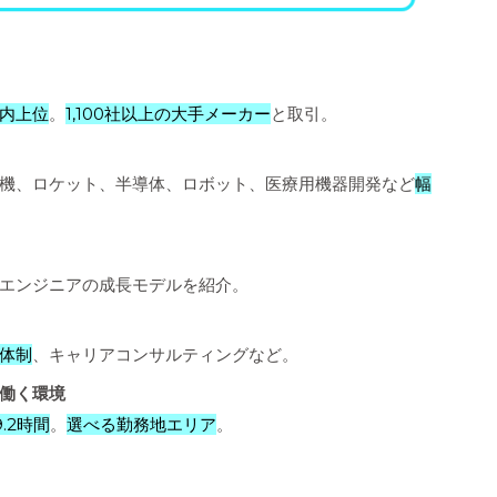
内上位
。
1,100社以上の大手メーカー
と取引。
機、ロケット、半導体、ロボット、医療用機器開発など
幅
エンジニアの成長モデルを紹介。
体制
、キャリアコンサルティングなど。
働く環境
.2時間
。
選べる勤務地エリア
。