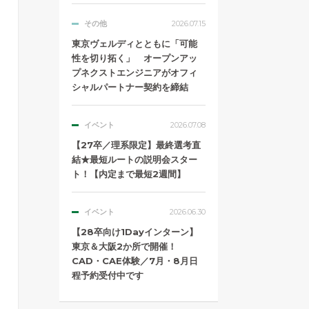
その他
2026.07.15
東京ヴェルディとともに「可能
性を切り拓く」 オープンアッ
プネクストエンジニアがオフィ
シャルパートナー契約を締結
イベント
2026.07.08
【27卒／理系限定】最終選考直
結★最短ルートの説明会スター
ト！【内定まで最短2週間】
イベント
2026.06.30
【28卒向け1Dayインターン】
東京＆大阪2か所で開催！
CAD・CAE体験／7月・8月日
程予約受付中です