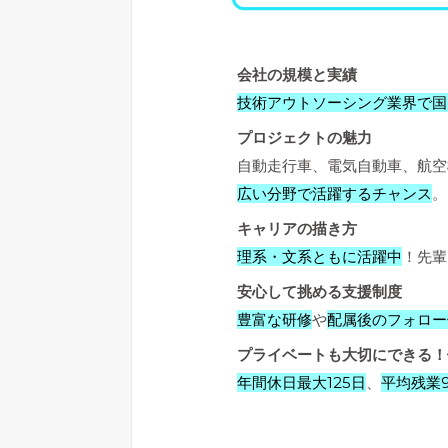
会社の規模と実績
技術アウトソーシング業界で国
プロジェクトの魅力
自動走行車、電気自動車、航空
広い分野で活躍するチャンス
。
キャリアの描き方
理系・文系ともに活躍中
！先輩
安心して挑める支援制度
豊富な研修
や
配属後のフォロー
プライベートも大切にできる！
年間休日最大125日
、
平均残業9