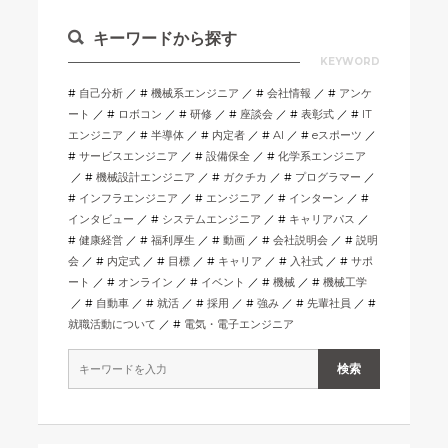
キーワードから探す
KEYWORD
自己分析
機械系エンジニア
会社情報
アンケ
ート
ロボコン
研修
座談会
表彰式
IT
エンジニア
半導体
内定者
AI
eスポーツ
サービスエンジニア
設備保全
化学系エンジニア
機械設計エンジニア
ガクチカ
プログラマー
インフラエンジニア
エンジニア
インターン
インタビュー
システムエンジニア
キャリアパス
健康経営
福利厚生
動画
会社説明会
説明
会
内定式
目標
キャリア
入社式
サポ
ート
オンライン
イベント
機械
機械工学
自動車
就活
採用
強み
先輩社員
就職活動について
電気・電子エンジニア