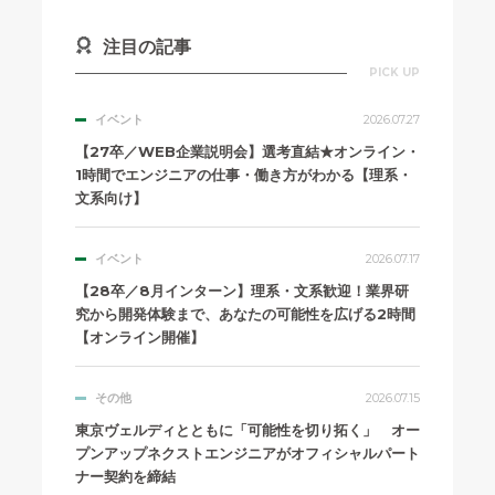
注目の記事
PICK UP
イベント
2026.07.27
【27卒／WEB企業説明会】選考直結★オンライン・
1時間でエンジニアの仕事・働き方がわかる【理系・
文系向け】
イベント
2026.07.17
【28卒／8月インターン】理系・文系歓迎！業界研
究から開発体験まで、あなたの可能性を広げる2時間
【オンライン開催】
その他
2026.07.15
東京ヴェルディとともに「可能性を切り拓く」 オー
プンアップネクストエンジニアがオフィシャルパート
ナー契約を締結