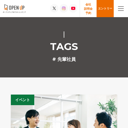
会社
エントリー
説明会
予約
TAGS
# 先輩社員
イベント