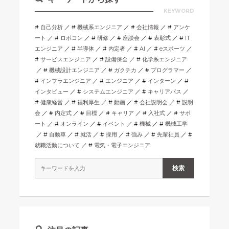
KEYWORD
自己分析
機械系エンジニア
会社情報
アンケ
ート
ロボコン
研修
座談会
表彰式
IT
エンジニア
半導体
内定者
AI
eスポーツ
サービスエンジニア
設備保全
化学系エンジニア
機械設計エンジニア
ガクチカ
プログラマー
インフラエンジニア
エンジニア
インターン
インタビュー
システムエンジニア
キャリアパス
健康経営
福利厚生
動画
会社説明会
説明
会
内定式
目標
キャリア
入社式
サポ
ート
オンライン
イベント
機械
機械工学
自動車
就活
採用
強み
先輩社員
就職活動について
電気・電子エンジニア