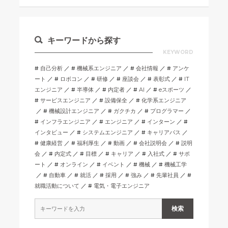
キーワードから探す
KEYWORD
自己分析
機械系エンジニア
会社情報
アンケ
ート
ロボコン
研修
座談会
表彰式
IT
エンジニア
半導体
内定者
AI
eスポーツ
サービスエンジニア
設備保全
化学系エンジニア
機械設計エンジニア
ガクチカ
プログラマー
インフラエンジニア
エンジニア
インターン
インタビュー
システムエンジニア
キャリアパス
健康経営
福利厚生
動画
会社説明会
説明
会
内定式
目標
キャリア
入社式
サポ
ート
オンライン
イベント
機械
機械工学
自動車
就活
採用
強み
先輩社員
就職活動について
電気・電子エンジニア