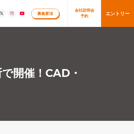
会社
説明会
エントリー
募集要項
予約
所で開催！CAD・