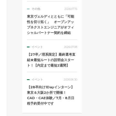
その他
2026.07.15
東京ヴェルディとともに「可能
性を切り拓く」 オープンアッ
プネクストエンジニアがオフィ
シャルパートナー契約を締結
イベント
2026.07.08
【27卒／理系限定】最終選考直
結★最短ルートの説明会スター
ト！【内定まで最短2週間】
イベント
2026.06.30
【28卒向け1Dayインターン】
東京＆大阪2か所で開催！
CAD・CAE体験／7月・8月日
程予約受付中です