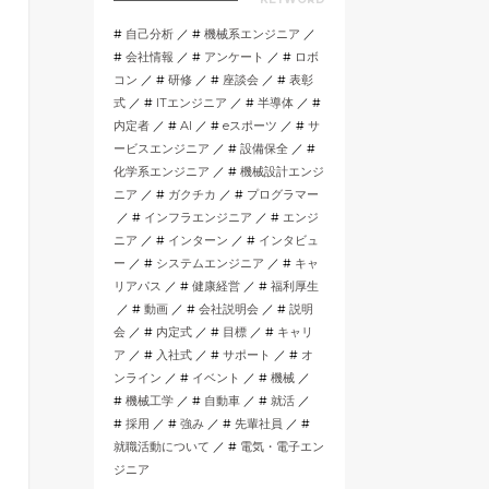
自己分析
機械系エンジニア
会社情報
アンケート
ロボ
コン
研修
座談会
表彰
式
ITエンジニア
半導体
内定者
AI
eスポーツ
サ
ービスエンジニア
設備保全
化学系エンジニア
機械設計エンジ
ニア
ガクチカ
プログラマー
インフラエンジニア
エンジ
ニア
インターン
インタビュ
ー
システムエンジニア
キャ
リアパス
健康経営
福利厚生
動画
会社説明会
説明
会
内定式
目標
キャリ
ア
入社式
サポート
オ
ンライン
イベント
機械
機械工学
自動車
就活
採用
強み
先輩社員
就職活動について
電気・電子エン
ジニア