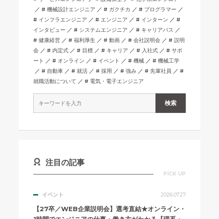
機械設計エンジニア
ガクチカ
プログラマー
インフラエンジニア
エンジニア
インターン
インタビュー
システムエンジニア
キャリアパス
健康経営
福利厚生
動画
会社説明会
説明
会
内定式
目標
キャリア
入社式
サポ
ート
オンライン
イベント
機械
機械工学
自動車
就活
採用
強み
先輩社員
就職活動について
電気・電子エンジニア
注目の記事
PICK UP
イベント
2026.07.27
【27卒／WEB企業説明会】選考直結★オンライン・
1時間でエンジニアの仕事・働き方がわかる【理系・