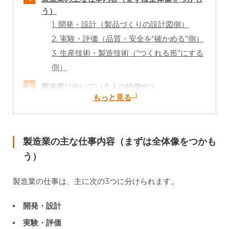
う）
1. 開発・設計（製品づくりの設計図側）
2. 実験・評価（品質・安全を“確かめる”側）
3. 生産技術・製造技術（“つくれる形”にする
側）
製造業に向いている人の特徴6つ
1.モノづくりが好き
2. 機械操作への抵抗がない
3. 体力に自信がある
製造業の主な仕事内容（まずは全体像をつかも
4. 細かい作業が得意
う）
5. 集中力が高い
6. コミュニケーションスキルがある
製造業の仕事は、主に次の3つに分けられます。
未経験から製造業へ就業する人の“リアルな声”
開発・設計
製造業で感じられる“やりがい”は3つ
実験・評価
未経験で製造業を目指すなら企業選びがカギ