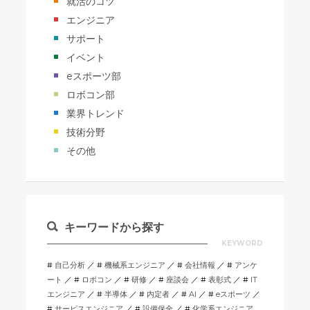
就活のコツ
エンジニア
サポート
イベント
eスポーツ部
ロボコン部
業界トレンド
技術分野
その他
キーワードから探す
KEYWORD
自己分析
機械系エンジニア
会社情報
アンケ
ート
ロボコン
研修
座談会
表彰式
IT
エンジニア
半導体
内定者
AI
eスポーツ
サービスエンジニア
設備保全
化学系エンジニア