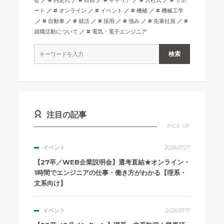
ート
オンライン
イベント
機械
機械工学
自動車
就活
採用
強み
先輩社員
就職活動について
電気・電子エンジニア
注目の記事
PICK UP
イベント
2026.07.27
【27卒／WEB企業説明会】選考直結★オンライン・
1時間でエンジニアの仕事・働き方がわかる【理系・
文系向け】
イベント
2026.07.17