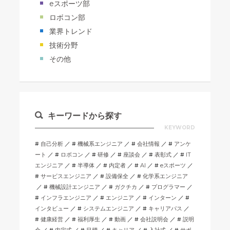
eスポーツ部
ロボコン部
業界トレンド
技術分野
その他
キーワードから探す
KEYWORD
自己分析
機械系エンジニア
会社情報
アンケ
ート
ロボコン
研修
座談会
表彰式
IT
エンジニア
半導体
内定者
AI
eスポーツ
サービスエンジニア
設備保全
化学系エンジニア
機械設計エンジニア
ガクチカ
プログラマー
インフラエンジニア
エンジニア
インターン
インタビュー
システムエンジニア
キャリアパス
健康経営
福利厚生
動画
会社説明会
説明
会
内定式
目標
キャリア
入社式
サポ