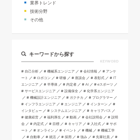
業界トレンド
技術分野
その他
キーワードから探す
KEYWORD
自己分析
機械系エンジニア
会社情報
アンケ
ート
ロボコン
研修
座談会
表彰式
IT
エンジニア
半導体
内定者
AI
eスポーツ
サービスエンジニア
設備保全
化学系エンジニア
機械設計エンジニア
ガクチカ
プログラマー
インフラエンジニア
エンジニア
インターン
インタビュー
システムエンジニア
キャリアパス
健康経営
福利厚生
動画
会社説明会
説明
会
内定式
目標
キャリア
入社式
サポ
ート
オンライン
イベント
機械
機械工学
自動車
就活
採用
強み
先輩社員