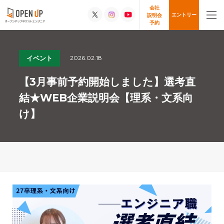
会社
エントリー
説明会
予約
2026.02.18
イベント
【3月事前予約開始しました】選考直
結★WEB企業説明会【理系・文系向
け】