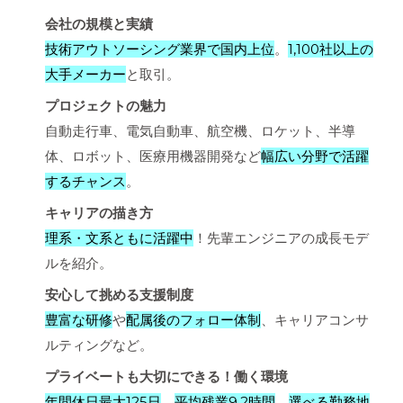
会社の規模と実績
技術アウトソーシング業界で国内上位
。
1,100社以上の
大手メーカー
と取引。
プロジェクトの魅力
自動走行車、電気自動車、航空機、ロケット、半導
体、ロボット、医療用機器開発など
幅広い分野で活躍
するチャンス
。
キャリアの描き方
理系・文系ともに活躍中
！先輩エンジニアの成長モデ
ルを紹介。
安心して挑める支援制度
豊富な研修
や
配属後のフォロー体制
、キャリアコンサ
ルティングなど。
プライベートも大切にできる！働く環境
年間休日最大125日
、
平均残業9.2時間
。
選べる勤務地