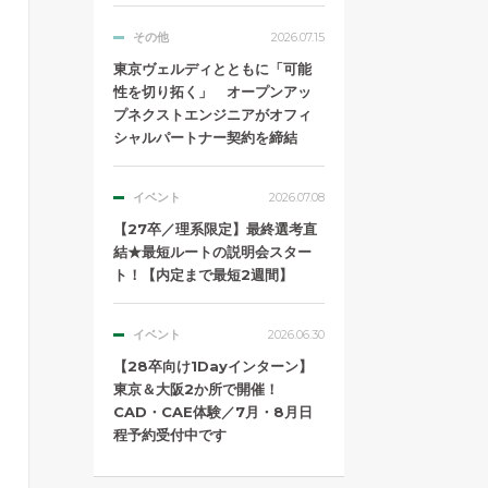
その他
2026.07.15
東京ヴェルディとともに「可能
性を切り拓く」 オープンアッ
プネクストエンジニアがオフィ
シャルパートナー契約を締結
イベント
2026.07.08
【27卒／理系限定】最終選考直
結★最短ルートの説明会スター
ト！【内定まで最短2週間】
イベント
2026.06.30
【28卒向け1Dayインターン】
東京＆大阪2か所で開催！
CAD・CAE体験／7月・8月日
程予約受付中です