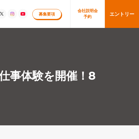
会社
説明会
エントリー
募集要項
予約
ア仕事体験を開催！8