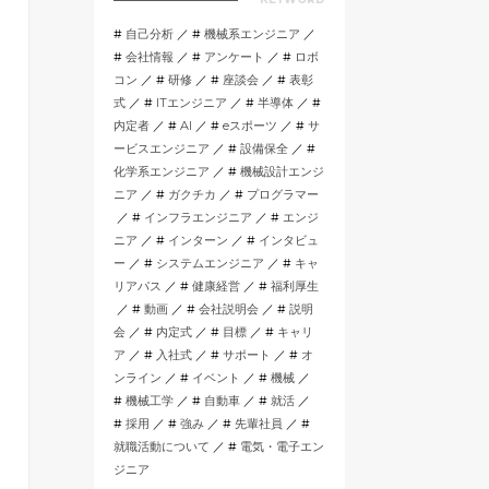
自己分析
機械系エンジニア
会社情報
アンケート
ロボ
コン
研修
座談会
表彰
式
ITエンジニア
半導体
内定者
AI
eスポーツ
サ
ービスエンジニア
設備保全
化学系エンジニア
機械設計エンジ
ニア
ガクチカ
プログラマー
インフラエンジニア
エンジ
ニア
インターン
インタビュ
ー
システムエンジニア
キャ
リアパス
健康経営
福利厚生
動画
会社説明会
説明
会
内定式
目標
キャリ
ア
入社式
サポート
オ
ンライン
イベント
機械
機械工学
自動車
就活
採用
強み
先輩社員
就職活動について
電気・電子エン
ジニア