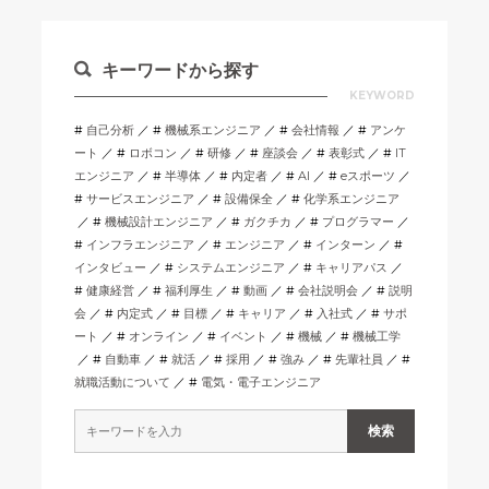
キーワードから探す
KEYWORD
自己分析
機械系エンジニア
会社情報
アンケ
ート
ロボコン
研修
座談会
表彰式
IT
エンジニア
半導体
内定者
AI
eスポーツ
サービスエンジニア
設備保全
化学系エンジニア
機械設計エンジニア
ガクチカ
プログラマー
インフラエンジニア
エンジニア
インターン
インタビュー
システムエンジニア
キャリアパス
健康経営
福利厚生
動画
会社説明会
説明
会
内定式
目標
キャリア
入社式
サポ
ート
オンライン
イベント
機械
機械工学
自動車
就活
採用
強み
先輩社員
就職活動について
電気・電子エンジニア