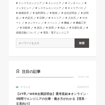
インフラエンジニア
エンジニア
インターン
インタビュー
システムエンジニア
キャリアパス
健康経営
福利厚生
動画
会社説明会
説明
会
内定式
目標
キャリア
入社式
サポ
ート
オンライン
イベント
機械
機械工学
自動車
就活
採用
強み
先輩社員
就職活動について
電気・電子エンジニア
注目の記事
PICK UP
イベント
2026.07.27
【27卒／WEB企業説明会】選考直結★オンライン・
1時間でエンジニアの仕事・働き方がわかる【理系・
文系向け】