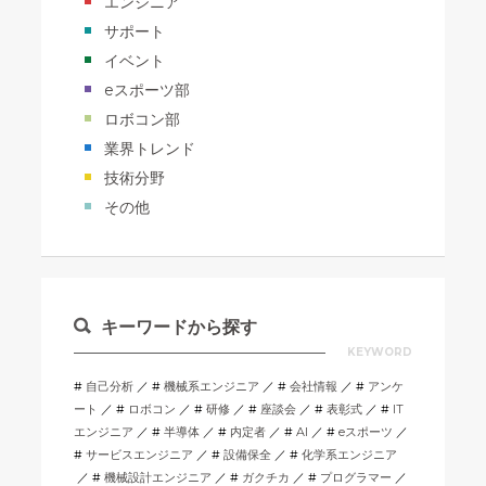
エンジニア
サポート
イベント
eスポーツ部
ロボコン部
業界トレンド
技術分野
その他
キーワードから探す
KEYWORD
自己分析
機械系エンジニア
会社情報
アンケ
ート
ロボコン
研修
座談会
表彰式
IT
エンジニア
半導体
内定者
AI
eスポーツ
サービスエンジニア
設備保全
化学系エンジニア
機械設計エンジニア
ガクチカ
プログラマー