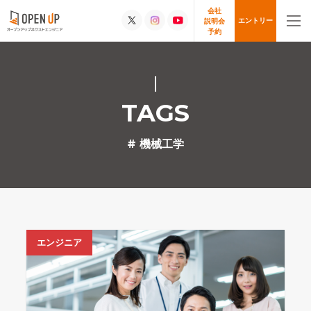
会社
エントリー
説明会
予約
TAGS
# 機械工学
エンジニア