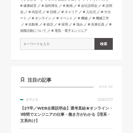
健康経営
福利厚生
動画
会社説明会
説明
会
内定式
目標
キャリア
入社式
サポ
ート
オンライン
イベント
機械
機械工学
自動車
就活
採用
強み
先輩社員
就職活動について
電気・電子エンジニア
注目の記事
PICK UP
イベント
2026.07.27
【27卒／WEB企業説明会】選考直結★オンライン・
1時間でエンジニアの仕事・働き方がわかる【理系・
文系向け】