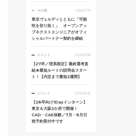
その他
2026.07.15
東京ヴェルディとともに「可能
性を切り拓く」 オープンアッ
プネクストエンジニアがオフィ
シャルパートナー契約を締結
イベント
2026.07.08
【27卒／理系限定】最終選考直
結★最短ルートの説明会スター
ト！【内定まで最短2週間】
イベント
2026.06.30
【28卒向け1Dayインターン】
東京＆大阪2か所で開催！
CAD・CAE体験／7月・8月日
程予約受付中です