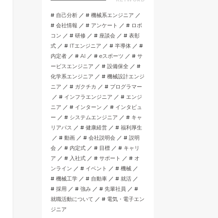
自己分析
機械系エンジニア
会社情報
アンケート
ロボ
コン
研修
座談会
表彰
式
ITエンジニア
半導体
内定者
AI
eスポーツ
サ
ービスエンジニア
設備保全
化学系エンジニア
機械設計エンジ
ニア
ガクチカ
プログラマー
インフラエンジニア
エンジ
ニア
インターン
インタビュ
ー
システムエンジニア
キャ
リアパス
健康経営
福利厚生
動画
会社説明会
説明
会
内定式
目標
キャリ
ア
入社式
サポート
オ
ンライン
イベント
機械
機械工学
自動車
就活
採用
強み
先輩社員
就職活動について
電気・電子エン
ジニア