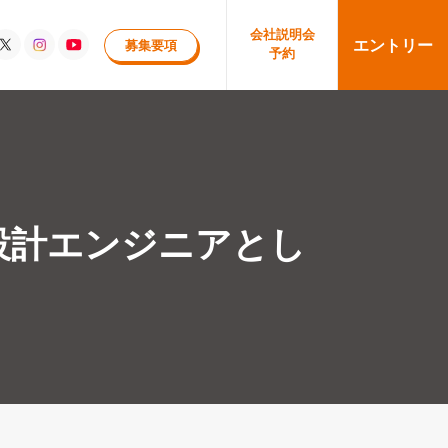
会社
説明会
エントリー
募集要項
予約
設計エンジニアとし
！