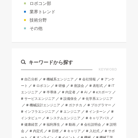
ロボコン部
業界トレンド
技術分野
その他
キーワードから探す
KEYWORD
自己分析
機械系エンジニア
会社情報
アンケ
ート
ロボコン
研修
座談会
表彰式
IT
エンジニア
半導体
内定者
AI
eスポーツ
サービスエンジニア
設備保全
化学系エンジニア
機械設計エンジニア
ガクチカ
プログラマー
インフラエンジニア
エンジニア
インターン
インタビュー
システムエンジニア
キャリアパス
健康経営
福利厚生
動画
会社説明会
説明
会
内定式
目標
キャリア
入社式
サポ
ート
オンライン
イベント
機械
機械工学