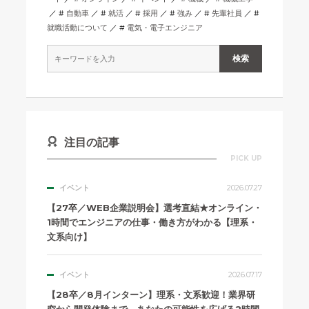
自動車
就活
採用
強み
先輩社員
就職活動について
電気・電子エンジニア
注目の記事
PICK UP
イベント
2026.07.27
【27卒／WEB企業説明会】選考直結★オンライン・
1時間でエンジニアの仕事・働き方がわかる【理系・
文系向け】
イベント
2026.07.17
【28卒／8月インターン】理系・文系歓迎！業界研