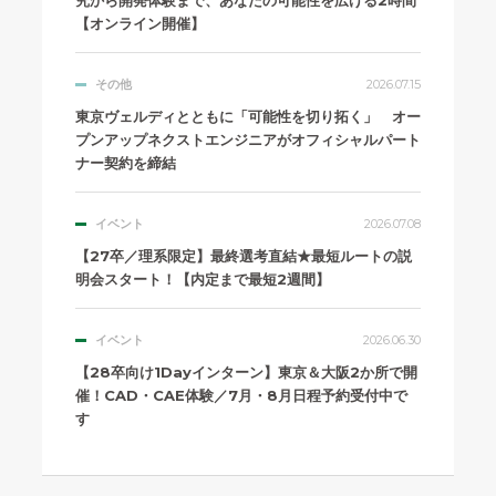
究から開発体験まで、あなたの可能性を広げる2時間
【オンライン開催】
その他
2026.07.15
東京ヴェルディとともに「可能性を切り拓く」 オー
プンアップネクストエンジニアがオフィシャルパート
ナー契約を締結
イベント
2026.07.08
【27卒／理系限定】最終選考直結★最短ルートの説
明会スタート！【内定まで最短2週間】
イベント
2026.06.30
【28卒向け1Dayインターン】東京＆大阪2か所で開
催！CAD・CAE体験／7月・8月日程予約受付中で
す