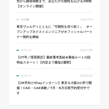
究から開発体験まで、あなたの可能性を広げる2時間
【オンライン開催】
その他
2026.07.15
東京ヴェルディとともに「可能性を切り拓く」 オー
プンアップネクストエンジニアがオフィシャルパート
ナー契約を締結
イベント
2026.07.08
【27卒／理系限定】最終選考直結★最短ルートの説
明会スタート！【内定まで最短2週間】
イベント
2026.06.30
【28卒向け1Dayインターン】東京＆大阪2か所で開
催！CAD・CAE体験／7月・8月日程予約受付中で
す