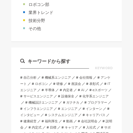
ロボコン部
業界トレンド
技術分野
その他
キーワードから探す
KEYWORD
自己分析
機械系エンジニア
会社情報
アンケ
ート
ロボコン
研修
座談会
表彰式
IT
エンジニア
半導体
内定者
AI
eスポーツ
サービスエンジニア
設備保全
化学系エンジニア
機械設計エンジニア
ガクチカ
プログラマー
インフラエンジニア
エンジニア
インターン
インタビュー
システムエンジニア
キャリアパス
健康経営
福利厚生
動画
会社説明会
説明
会
内定式
目標
キャリア
入社式
サポ