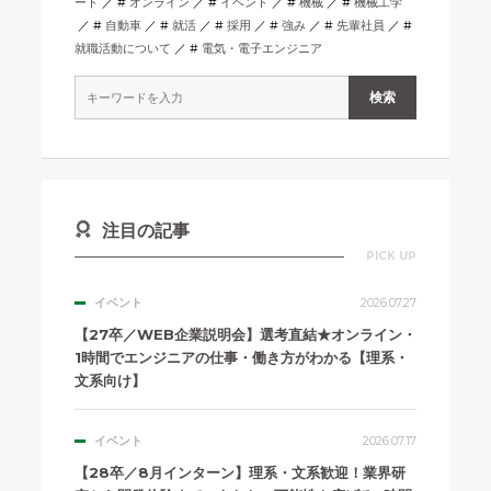
ート
オンライン
イベント
機械
機械工学
自動車
就活
採用
強み
先輩社員
就職活動について
電気・電子エンジニア
注目の記事
PICK UP
イベント
2026.07.27
【27卒／WEB企業説明会】選考直結★オンライン・
1時間でエンジニアの仕事・働き方がわかる【理系・
文系向け】
イベント
2026.07.17
【28卒／8月インターン】理系・文系歓迎！業界研