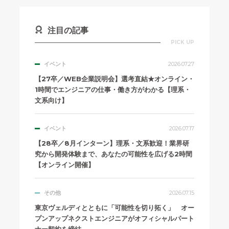
注目の記事
PICK UP
イベント
2026.07.27
【27卒／WEB企業説明会】選考直結★オンライン・
1時間でエンジニアの仕事・働き方がわかる【理系・
文系向け】
イベント
2026.07.17
【28卒／8月インターン】理系・文系歓迎！業界研
究から開発体験まで、あなたの可能性を広げる2時間
【オンライン開催】
その他
2026.07.15
東京ヴェルディとともに「可能性を切り拓く」 オー
プンアップネクストエンジニアがオフィシャルパート
ナー契約を締結