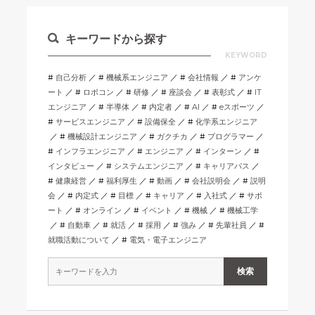
キーワードから探す
KEYWORD
自己分析
機械系エンジニア
会社情報
アンケ
ート
ロボコン
研修
座談会
表彰式
IT
エンジニア
半導体
内定者
AI
eスポーツ
サービスエンジニア
設備保全
化学系エンジニア
機械設計エンジニア
ガクチカ
プログラマー
インフラエンジニア
エンジニア
インターン
インタビュー
システムエンジニア
キャリアパス
健康経営
福利厚生
動画
会社説明会
説明
会
内定式
目標
キャリア
入社式
サポ
ート
オンライン
イベント
機械
機械工学
自動車
就活
採用
強み
先輩社員
就職活動について
電気・電子エンジニア