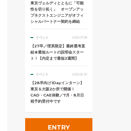
東京ヴェルディとともに「可能
性を切り拓く」 オープンアッ
プネクストエンジニアがオフィ
シャルパートナー契約を締結
イベント
2026.07.08
【27卒／理系限定】最終選考直
結★最短ルートの説明会スター
ト！【内定まで最短2週間】
イベント
2026.06.30
【28卒向け1Dayインターン】
東京＆大阪2か所で開催！
CAD・CAE体験／7月・8月日
程予約受付中です
ENTRY