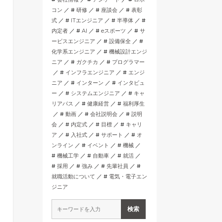
コン
研修
座談会
表彰
式
ITエンジニア
半導体
内定者
AI
eスポーツ
サ
ービスエンジニア
設備保全
化学系エンジニア
機械設計エンジ
ニア
ガクチカ
プログラマー
インフラエンジニア
エンジ
ニア
インターン
インタビュ
ー
システムエンジニア
キャ
リアパス
健康経営
福利厚生
動画
会社説明会
説明
会
内定式
目標
キャリ
ア
入社式
サポート
オ
ンライン
イベント
機械
機械工学
自動車
就活
採用
強み
先輩社員
就職活動について
電気・電子エン
ジニア