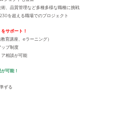
技術、品質管理など多種多様な職種に挑戦
,230を超える職場でのプロジェクト
」をサポート！
信教育講座、eラーニング）
アップ制度
リア相談が可能
現が可能！
る
に準ずる