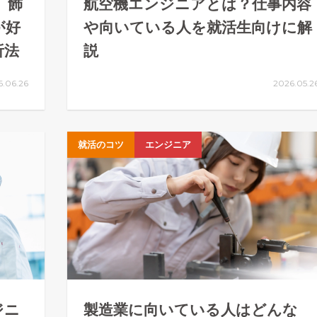
】飾
航空機エンジニアとは？仕事内容
が好
や向いている人を就活生向けに解
析法
説
6.06.26
2026.05.2
就活のコツ
エンジニア
ジニ
製造業に向いている人はどんな