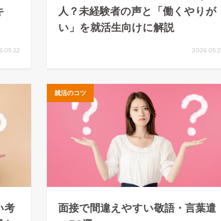
キ
人？未経験者の声と「働くやりが
い」を就活生向けに解説
6.05.22
2026.05.2
就活のコツ
い考
面接で間違えやすい敬語・言葉遣