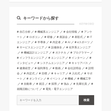
キーワードから探す
KEYWORD
自己分析
機械系エンジニア
会社情報
アンケ
ート
ロボコン
研修
座談会
表彰式
IT
エンジニア
半導体
内定者
AI
eスポーツ
サービスエンジニア
設備保全
化学系エンジニア
機械設計エンジニア
ガクチカ
プログラマー
インフラエンジニア
エンジニア
インターン
インタビュー
システムエンジニア
キャリアパス
健康経営
福利厚生
動画
会社説明会
説明
会
内定式
目標
キャリア
入社式
サポ
ート
オンライン
イベント
機械
機械工学
自動車
就活
採用
強み
先輩社員
就職活動について
電気・電子エンジニア