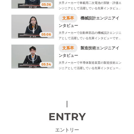
大手メーカーで車載用二次電池の実験・評価エ
05:36
ロジーズは、株式会社オープンアップネクスト
ンジニアとして活躍している先輩インタビュー
エンジニアに社名変更致しました。
です。
学生時代に学んだことや入社の決め手、
文系卒
機械設計エンジニアイ
仕事内容ややりがい、1日のスケジュール例など
をお伝えします。
ンタビュー
※2026年4月1日、株式会社ビーネックステクノ
大手メーカーで自動車部品の機械設計エンジニ
05:06
ロジーズは、株式会社オープンアップネクスト
アとして活躍している先輩インタビューです。
エンジニアに社名変更致しました。
学生時代に学んだことや入社の決め手、仕事内
文系卒
製造技術エンジニアイ
容ややりがい、1日のスケジュール例などをお伝
えします。
ンタビュー
※2026年4月1日、株式会社ビーネックステクノ
大手メーカーで半導体製造装置の製造技術エン
05:34
ロジーズは、株式会社オープンアップネクスト
ジニアとして活躍している先輩インタビューで
エンジニアに社名変更致しました。
す。
学生時代に学んだことや入社の決め手、仕
事内容ややりがい、1日のスケジュール例などを
お伝えします。
※2026年4月1日、株式会社ビーネックステクノ
ロジーズは、株式会社オープンアップネクスト
エンジニアに社名変更致しました。
ENTRY
エントリー