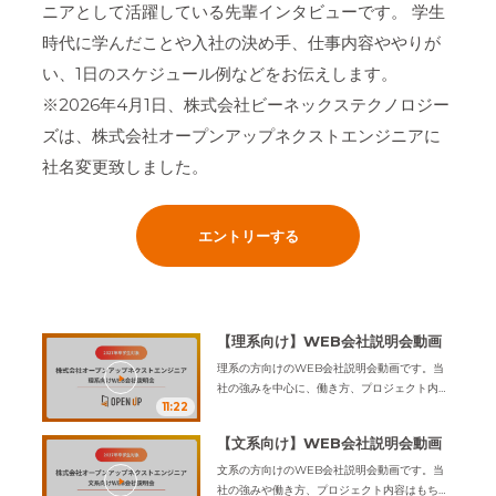
ニアとして活躍している先輩インタビューです。 学生
時代に学んだことや入社の決め手、仕事内容ややりが
い、1日のスケジュール例などをお伝えします。
※2026年4月1日、株式会社ビーネックステクノロジー
ズは、株式会社オープンアップネクストエンジニアに
社名変更致しました。
エントリーする
【理系向け】WEB会社説明会動画
理系の方向けのWEB会社説明会動画です。
当
社の強みを中心に、働き方、プロジェクト内
11:22
容、豊富なキャリアの選択肢、研修サポート、
福利厚生などをわかりやすくまとめています。
【文系向け】WEB会社説明会動画
ぜひ、ご覧ください。
文系の方向けのWEB会社説明会動画です。
当
社の強みや働き方、プロジェクト内容はもちろ