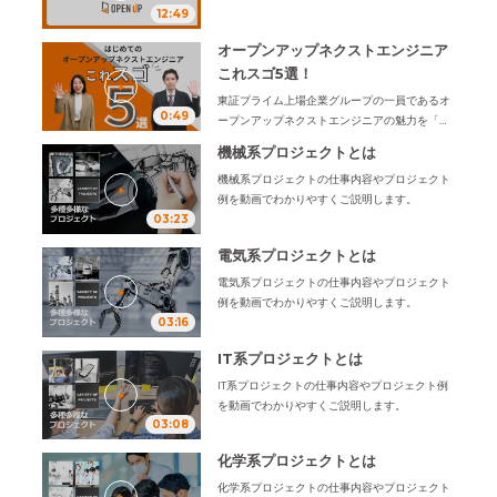
12:49
ん、文系の方がエンジニアを目指すうえで感じ
る疑問や不安なことにもお答えできる説明会動
オープンアップネクストエンジニア
画となっています。ぜひ、ご覧ください。
これスゴ5選！
東証プライム上場企業グループの一員であるオ
0:49
ープンアップネクストエンジニアの魅力を「こ
れスゴ5選」でぎゅっと１分でお伝えします。
機械系プロジェクトとは
機械系プロジェクトの仕事内容やプロジェクト
例を動画でわかりやすくご説明します。
03:23
電気系プロジェクトとは
電気系プロジェクトの仕事内容やプロジェクト
例を動画でわかりやすくご説明します。
03:16
IT系プロジェクトとは
IT系プロジェクトの仕事内容やプロジェクト例
を動画でわかりやすくご説明します。
03:08
化学系プロジェクトとは
化学系プロジェクトの仕事内容やプロジェクト