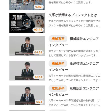
例を動画でわかりやすくご説明します。
03:21
文系が活躍するプロジェクトとは
文系が活躍するプロジェクトの仕事内容やプロ
ジェクト例を動画でわかりやすくご説明しま
03:49
す。
機械系卒
機械設計エンジニア
インタビュー
大手メーカーで実験設備の機械設計エンジニア
04:59
として活躍している先輩インタビューです。
学
生時代に学んだことや入社の決め手、仕事内容
機械系卒
生産技術エンジニア
ややりがい、1日のスケジュール例などをお伝え
します。
インタビュー
※2026年4月1日、株式会社ビーネックステクノ
大手メーカーで自動車部品の生産技術エンジニ
05:53
ロジーズは、株式会社オープンアップネクスト
アとして活躍している先輩インタビューです。
エンジニアに社名変更致しました。
学生時代に学んだことや入社の決め手、仕事内
電気系卒
制御設計エンジニア
容ややりがい、1日のスケジュール例などをお伝
えします。
インタビュー
※2026年4月1日、株式会社ビーネックステクノ
大手メーカーで半導体製造装置の制御設計エン
6:23
ロジーズは、株式会社オープンアップネクスト
ジニアとして活躍している先輩インタビューで
エンジニアに社名変更致しました。
す。
学生時代に学んだことや入社の決め手、仕