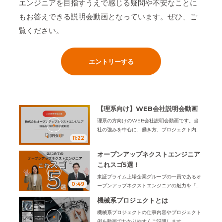
エンジニアを目指すうえで感じる疑問や不安なことに
もお答えできる説明会動画となっています。ぜひ、ご
覧ください。
エントリーする
【理系向け】WEB会社説明会動画
理系の方向けのWEB会社説明会動画です。
当
社の強みを中心に、働き方、プロジェクト内
11:22
容、豊富なキャリアの選択肢、研修サポート、
福利厚生などをわかりやすくまとめています。
オープンアップネクストエンジニア
ぜひ、ご覧ください。
これスゴ5選！
東証プライム上場企業グループの一員であるオ
0:49
ープンアップネクストエンジニアの魅力を「こ
れスゴ5選」でぎゅっと１分でお伝えします。
機械系プロジェクトとは
機械系プロジェクトの仕事内容やプロジェクト
例を動画でわかりやすくご説明します。