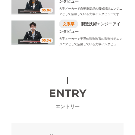
をお伝えします。
ンタビュー
※2026年4月1日、株式会社ビーネックステクノ
大手メーカーで自動車部品の機械設計エンジニ
05:06
ロジーズは、株式会社オープンアップネクスト
アとして活躍している先輩インタビューです。
エンジニアに社名変更致しました。
学生時代に学んだことや入社の決め手、仕事内
文系卒
製造技術エンジニアイ
容ややりがい、1日のスケジュール例などをお伝
えします。
ンタビュー
※2026年4月1日、株式会社ビーネックステクノ
大手メーカーで半導体製造装置の製造技術エン
05:34
ロジーズは、株式会社オープンアップネクスト
ジニアとして活躍している先輩インタビューで
エンジニアに社名変更致しました。
す。
学生時代に学んだことや入社の決め手、仕
事内容ややりがい、1日のスケジュール例などを
お伝えします。
※2026年4月1日、株式会社ビーネックステクノ
ロジーズは、株式会社オープンアップネクスト
エンジニアに社名変更致しました。
ENTRY
エントリー