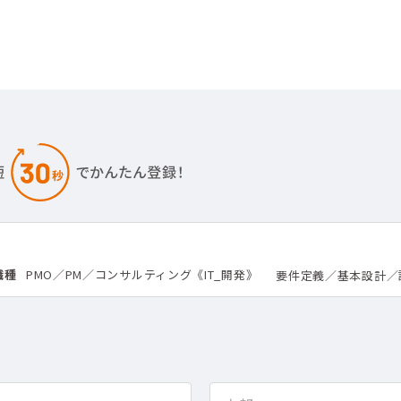
職種
PMO／PM／コンサルティング《IT_開発》
要件定義／基本設計／