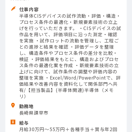
仕事内容
半導体CISデバイスの試作流動・評価・構造・
プロセス条件の最適化・新規要素技術の立上
げを行っていただきます。 ・CISデバイスの試
作品を用いて、評価項目に沿った測定・確認
を実施 ・試作ロットの流動を管理し、工程ご
との進捗と結果を確認 ・評価データを整理
し、構造条件やプロセス条件の差分を比較・
検証 ・評価結果をもとに、構造およびプロセ
ス条件の最適化案を作成 ・新規要素技術の立
上げに向けて、試作条件の調整や評価内容の
整理を実施 ・Excel/Word/PowerPointで、評
価結果や改善内容を資料化して関係部門へ共
有/【担当製品】(半導体関連)半導体（メモ
リ）
勤務地
長崎県諫早市
給与
月給30万円～55万円＋各種手当＋賞与年2回