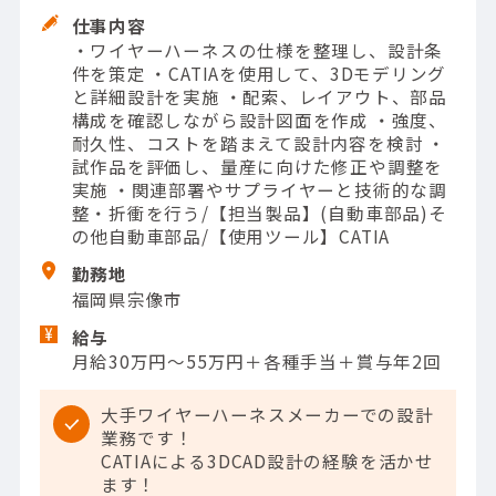
仕事内容
・ワイヤーハーネスの仕様を整理し、設計条
件を策定 ・CATIAを使用して、3Dモデリング
と詳細設計を実施 ・配索、レイアウト、部品
構成を確認しながら設計図面を作成 ・強度、
耐久性、コストを踏まえて設計内容を検討 ・
試作品を評価し、量産に向けた修正や調整を
実施 ・関連部署やサプライヤーと技術的な調
整・折衝を行う/【担当製品】(自動車部品)そ
の他自動車部品/【使用ツール】CATIA
勤務地
福岡県宗像市
給与
月給30万円～55万円＋各種手当＋賞与年2回
大手ワイヤーハーネスメーカーでの設計
業務です！
CATIAによる3DCAD設計の経験を活かせ
ます！