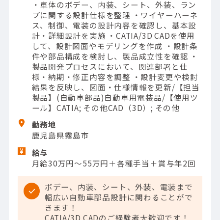
・車体のボデー、内装、シート、外装、ラン
プに関する設計仕様を整理 ・ワイヤーハーネ
ス、制御、電装の設計内容を確認し、基本設
計・詳細設計を実施 ・CATIA/3D CADを使用
して、設計図面やモデリングを作成 ・設計条
件や部品構成を検討し、製品成立性を確認 ・
製品開発プロセスにおいて、関連部署と仕
様・納期・修正内容を調整 ・設計変更や検討
結果を反映し、図面・仕様情報を更新/【担当
製品】(自動車部品)自動車用電装品/【使用ツ
ール】CATIA; その他CAD（3D）; その他
勤務地
鹿児島県霧島市
給与
月給30万円～55万円＋各種手当＋賞与年2回
ボデー、内装、シート、外装、電装まで
幅広い自動車部品設計に関わることがで
きます！
CATIA/3D CADのご経験者大歓迎です！