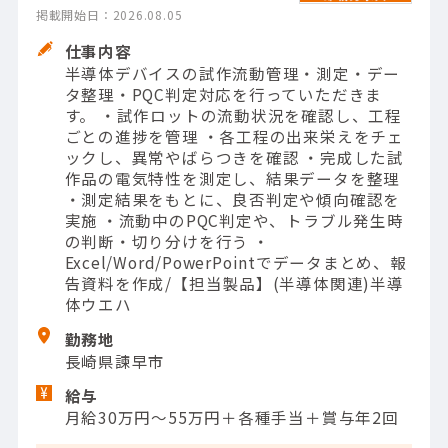
掲載開始日：2026.08.05
仕事内容
半導体デバイスの試作流動管理・測定・デー
タ整理・PQC判定対応を行っていただきま
す。 ・試作ロットの流動状況を確認し、工程
ごとの進捗を管理 ・各工程の出来栄えをチェ
ックし、異常やばらつきを確認 ・完成した試
作品の電気特性を測定し、結果データを整理
・測定結果をもとに、良否判定や傾向確認を
実施 ・流動中のPQC判定や、トラブル発生時
の判断・切り分けを行う ・
Excel/Word/PowerPointでデータまとめ、報
告資料を作成/【担当製品】(半導体関連)半導
体ウエハ
勤務地
長崎県諫早市
給与
月給30万円～55万円＋各種手当＋賞与年2回