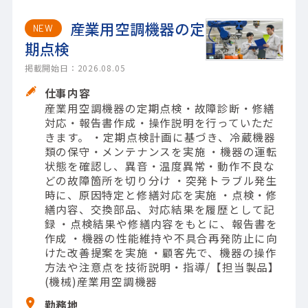
産業用空調機器の定
NEW
期点検
掲載開始日：2026.08.05
仕事内容
産業用空調機器の定期点検・故障診断・修繕
対応・報告書作成・操作説明を行っていただ
きます。 ・定期点検計画に基づき、冷蔵機器
類の保守・メンテナンスを実施 ・機器の運転
状態を確認し、異音・温度異常・動作不良な
どの故障箇所を切り分け ・突発トラブル発生
時に、原因特定と修繕対応を実施 ・点検・修
繕内容、交換部品、対応結果を履歴として記
録 ・点検結果や修繕内容をもとに、報告書を
作成 ・機器の性能維持や不具合再発防止に向
けた改善提案を実施 ・顧客先で、機器の操作
方法や注意点を技術説明・指導/【担当製品】
(機械)産業用空調機器
勤務地