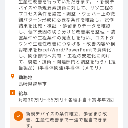
生産性改善を行っていただきます。 ・新規デ
バイスや新規要素技術に対して、リソ工程の
プロセス条件を設定・調整 ・ウェハー上の微
細パターン形成に必要な条件を確認し、試作
結果を比較・検証 ・歩留まりデータを確認
し、低下要因の切り分けと改善案を整理 ・装
置条件や工程条件の見直しを行い、コストダ
ウンや生産性改善につなげる ・改善内容や検
討結果をExcel/Word/PowerPointで資料化
し、関係部門へ共有 ・工程の安定化に向け
て、製造・技術・関連部門と調整を行う/【担
当製品】(半導体関連)半導体（メモリ）
勤務地
長崎県諫早市
給与
月給30万円～55万円＋各種手当＋賞与年2回
新規デバイスの条件確立、歩留まり改
善、生産性改善まで一連で担当できま
す。