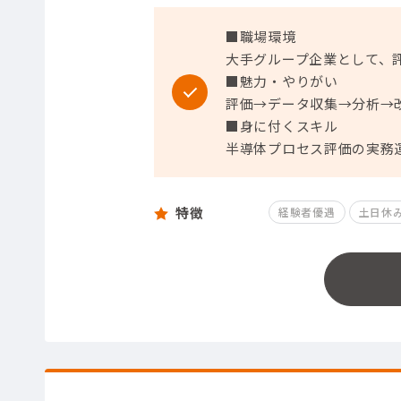
■職場環境
大手グループ企業として、
■魅力・やりがい
評価→データ収集→分析→
■身に付くスキル
半導体プロセス評価の実務
特徴
経験者優遇
土日休