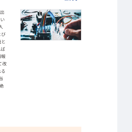
出
当い
入
よび
査と
れば
情報
て改
れる
当
絶