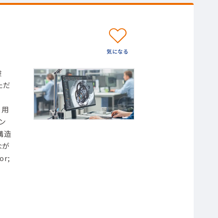
検
ただ
を用
ン
構造
なが
r;