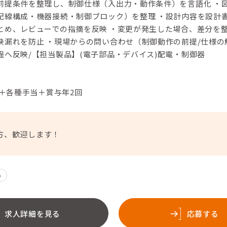
前提条件を整理し、制御仕様（入出力・動作条件）を言語化 ・
配線構成・機器接続・制御ブロック）を整理 ・設計内容を設計
とめ、レビューでの指摘を反映 ・変更が発生した場合、差分を
映漏れを防止 ・現場からの問い合わせ（制御動作の前提/仕様の
程へ反映/【担当製品】(電子部品・デバイス)配電・制御器
円＋各種手当＋賞与年2回
方、歓迎します！
み
求人詳細を見る
応募する