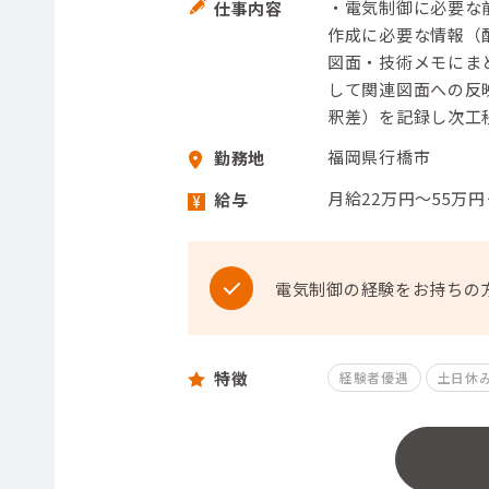
・電気制御に必要な
仕事内容
作成に必要な情報（
図面・技術メモにま
して関連図面への反
釈差）を記録し次工
福岡県行橋市
勤務地
月給22万円～55万
給与
電気制御の経験をお持ちの
特徴
経験者優遇
土日休