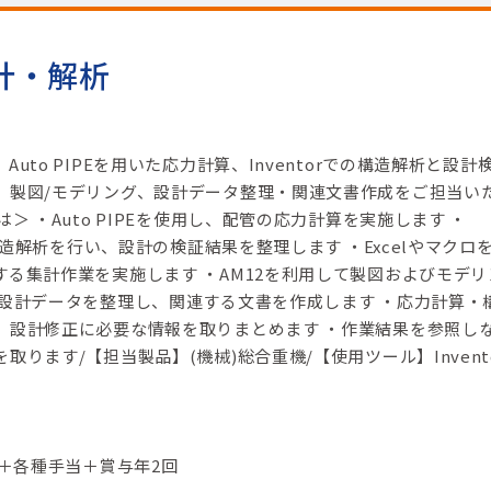
計・解析
uto PIPEを用いた応力計算、Inventorでの構造解析と設計
、製図/モデリング、設計データ整理・関連文書作成をご担当い
＞ ・Auto PIPEを使用し、配管の応力計算を実施します ・
て構造解析を行い、設計の検証結果を整理します ・Excelやマクロ
する集計作業を実施します ・AM12を利用して製図およびモデリ
・設計データを整理し、関連する文書を作成します ・応力計算・
、設計修正に必要な情報を取りまとめます ・作業結果を参照し
ります/【担当製品】(機械)総合重機/【使用ツール】Invento
円＋各種手当＋賞与年2回