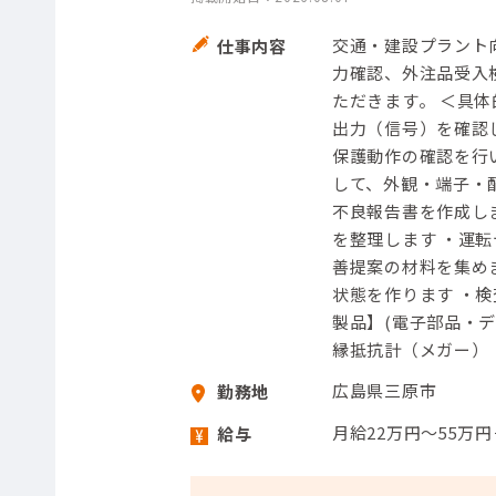
交通・建設プラント
仕事内容
力確認、外注品受入
ただきます。 ＜具体
出力（信号）を確認
保護動作の確認を行
して、外観・端子・
不良報告書を作成し
を整理します ・運
善提案の材料を集め
状態を作ります ・
製品】(電子部品・デ
縁抵抗計（メガー）
広島県三原市
勤務地
月給22万円～55万
給与