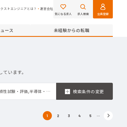
ネクストエンジニアとは？
運営会社
気になる求人
求人検索
会員登録
ニュース
未経験からの転職
しています。
機械-解析,機械-試験・評価,電気・電子-試作,電気・電子-試験・評価,生産技術-試験・評価,品質保証-信頼性試験・評価,半導体・FPD製造技術-実験・評価・分析
…
1
2
3
4
5