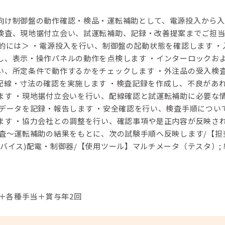
向け制御盤の動作確認・検品・運転補助として、電源投入から入
検査、現地据付立会い、試運転補助、記録・改善提案までご担
的には＞ ・電源投入を行い、制御盤の起動状態を確認します ・
し、表示・操作パネルの動作を点検します ・インターロックお
い、所定条件で動作するかをチェックします ・外注品の受入検
配線・寸法の確認を実施します ・検査記録を作成し、不良があ
ます ・現地据付立会いを行い、配線確認と試運転補助に必要な
転データを記録・報告します ・安全確認を行い、検査手順につい
ます ・協力会社との調整を行い、確認事項や是正内容が反映さ
検査～運転補助の結果をもとに、次の試験手順へ反映します/【担
バイス)配電・制御器/【使用ツール】マルチメータ（テスタ）; 
円＋各種手当＋賞与年2回