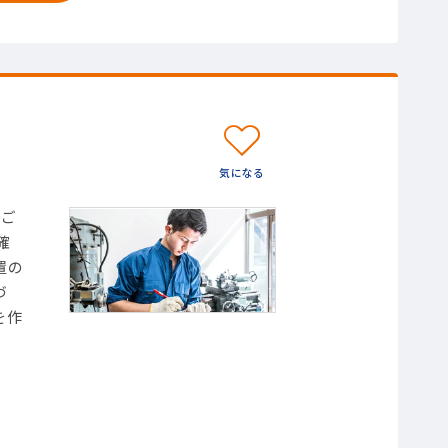
をご
確
置の
づ
を作