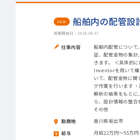
船舶内の配管設
NEW
掲載開始日：2026.08.07
船舶内配管について、A
仕事内容
証、配管金物の集計
きます。 ＜具体的には
Inventorを用い
いて、配管金物に関
グ作業を行います 
解析の結果をもとに
ら、設計情報の整合を取
その他
香川県坂出市
勤務地
月給22万円～55万
給与