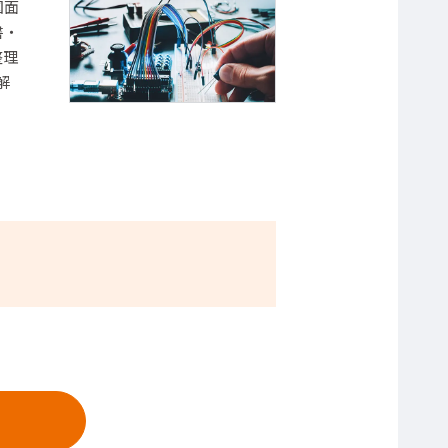
図面
書・
整理
解